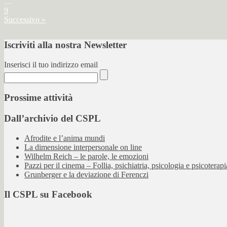
…
9
Successivo »
Iscriviti alla nostra Newsletter
Inserisci il tuo indirizzo email
Prossime attività
Dall’archivio del CSPL
Afrodite e l’anima mundi
La dimensione interpersonale on line
Wilhelm Reich – le parole, le emozioni
Pazzi per il cinema – Follia, psichiatria, psicologia e psicoterap
Grunberger e la deviazione di Ferenczi
Il CSPL su Facebook