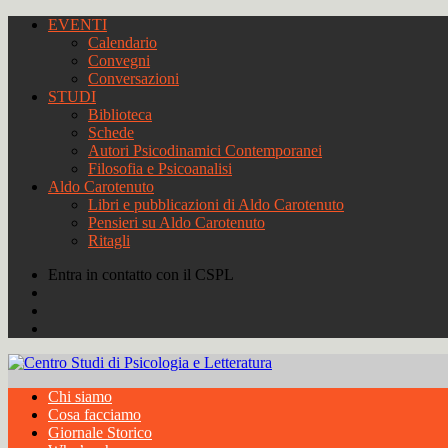
EVENTI
Calendario
Convegni
Conversazioni
STUDI
Biblioteca
Schede
Autori Psicodinamici Contemporanei
Filosofia e Psicoanalisi
Aldo Carotenuto
Libri e pubblicazioni di Aldo Carotenuto
Pensieri su Aldo Carotenuto
Ritagli
Entra in contatto con il CSPL
Chi siamo
Cosa facciamo
Giornale Storico