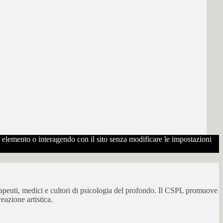
to elemento o interagendo con il sito senza modificare le impostazioni
erapeuti, medici e cultori di psicologia del profondo. Il CSPL promuove
eazione artistica.