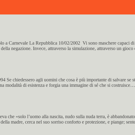
n solo a Carnevale La Repubblica 10/02/2002 Vi sono maschere capaci di
 della negazione. Invece, attraverso la simulazione, attraverso un gioco
994 Se chiedessero agli uomini che cosa è più importante di salvare se s
una modalità di esistenza e forgia una immagine di sé che si costruisce…
 che «solo l’uomo alla nascita, nudo sulla nuda terra, è abbandonato ai
o della madre, cerca nel suo sorriso conforto e protezione, e piange; sent