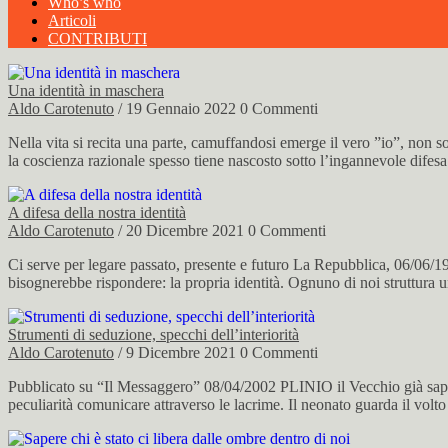
Who’s who
Articoli
CONTRIBUTI
Una identità in maschera
Aldo Carotenuto
/ 19 Gennaio 2022
0 Commenti
Nella vita si recita una parte, camuffandosi emerge il vero ”io”, no
la coscienza razionale spesso tiene nascosto sotto l’ingannevole difesa
A difesa della nostra identità
Aldo Carotenuto
/ 20 Dicembre 2021
0 Commenti
Ci serve per legare passato, presente e futuro La Repubblica, 06/06/1
bisognerebbe rispondere: la propria identità. Ognuno di noi struttura 
Strumenti di seduzione, specchi dell’interiorità
Aldo Carotenuto
/ 9 Dicembre 2021
0 Commenti
Pubblicato su “Il Messaggero” 08/04/2002 PLINIO il Vecchio già sapeva
peculiarità comunicare attraverso le lacrime. Il neonato guarda il volt