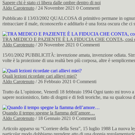
Sapere chi è stato ci libera dalle ombre dentro di noi
Aldo Carotenuto
/ 24 Novembre 2021
0 Commenti
Pubblicato il 13/03/2002 QUALCOSA di primitivo permane in ognuno di 
rintracciare il male, riconoscerlo e additarlo è una forza oscura che ci
TRA MEDICO E PAZIENTE È LA FIDUCIA CHE CONTA, così cambia
Aldo Carotenuto
/ 20 Novembre 2021
0 Commenti
15/01/2002 PUBBLICITÀ: invenzione amata, invenzione odiata. Simbolo d
volte è la proiezione di una realtà ben più corposa, altre è semplice
Quali lezioni ricordate cari allievi miei?
Aldo Carotenuto
/ 26 Febbraio 2021
0 Commenti
Tratto da L’opinione, Venerdì 18 febbraio 1994 Ogni tanto mi trovo a ri
sapere nozionistico, fatto di dogmi e di fedi teoriche, ma su qualcosa
Quando il tempo spegne la fiamma dell’amore…
Aldo Carotenuto
/ 18 Gennaio 2021
0 Commenti
Articolo apparso su “Corriere della Sera”, 15 luglio 1988 La nuova leg
particolar modo dobbiamo prendere atto di una doppia regolamentazion