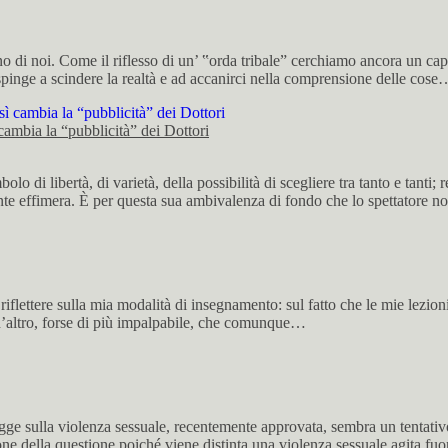
noi. Come il riflesso di un’ ‟orda tribale” cerchiamo ancora un capro 
 spinge a scindere la realtà e ad accanirci nella comprensione delle cose
 la “pubblicità” dei Dottori
i libertà, di varietà, della possibilità di scegliere tra tanto e tanti;
mente effimera. È per questa sua ambivalenza di fondo che lo spettatore
flettere sulla mia modalità di insegnamento: sul fatto che le mie lezioni
 d’altro, forse di più impalpabile, che comunque…
ge sulla violenza sessuale, recentemente approvata, sembra un tentativo
e della questione poiché viene distinta una violenza sessuale agita fu