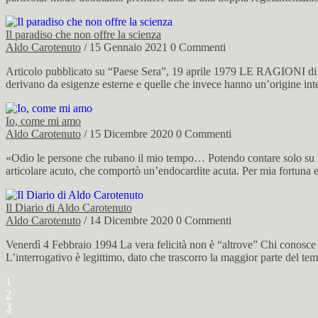
Il paradiso che non offre la scienza
Aldo Carotenuto
/ 15 Gennaio 2021
0 Commenti
Articolo pubblicato su “Paese Sera”, 19 aprile 1979 LE RAGIONI di q
derivano da esigenze esterne e quelle che invece hanno un’origine inter
Io, come mi amo
Aldo Carotenuto
/ 15 Dicembre 2020
0 Commenti
«Odio le persone che rubano il mio tempo… Potendo contare solo su 
articolare acuto, che comportò un’endocardite acuta. Per mia fortuna e
Il Diario di Aldo Carotenuto
Aldo Carotenuto
/ 14 Dicembre 2020
0 Commenti
Venerdì 4 Febbraio 1994 La vera felicità non è “altrove” Chi conosce la 
L’interrogativo è legittimo, dato che trascorro la maggior parte del 
1
2
3