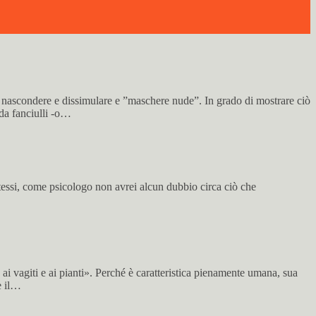
 nascondere e dissimulare e ”maschere nude”. In grado di mostrare ciò
 da fanciulli -o…
tessi, come psicologo non avrei alcun dubbio circa ciò che
 vagiti e ai pianti». Perché è caratteristica pienamente umana, sua
e il…