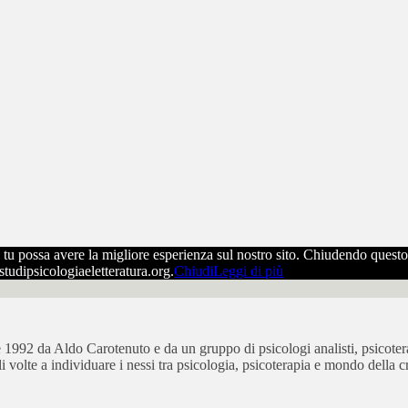
che tu possa avere la migliore esperienza sul nostro sito. Chiudendo ques
ostudipsicologiaeletteratura.org.
Chiudi
Leggi di più
bre 1992 da Aldo Carotenuto e da un gruppo di psicologi analisti, psicot
ali volte a individuare i nessi tra psicologia, psicoterapia e mondo della cr