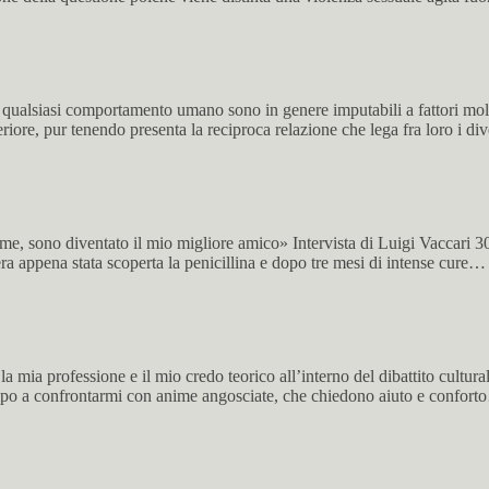
ualsiasi comportamento umano sono in genere imputabili a fattori molt
iore, pur tenendo presenta la reciproca relazione che lega fra loro i di
me, sono diventato il mio migliore amico» Intervista di Luigi Vacca
ra appena stata scoperta la penicillina e dopo tre mesi di intense cure…
mia professione e il mio credo teorico all’interno del dibattito cultural
tempo a confrontarmi con anime angosciate, che chiedono aiuto e confor