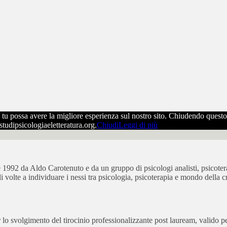
che tu possa avere la migliore esperienza sul nostro sito. Chiudendo ques
ostudipsicologiaeletteratura.org.
Chiudi
Leggi di più
bre 1992 da Aldo Carotenuto e da un gruppo di psicologi analisti, psicot
ali volte a individuare i nessi tra psicologia, psicoterapia e mondo della cr
 svolgimento del tirocinio professionalizzante post lauream, valido per