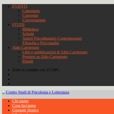
EVENTI
Calendario
Convegni
Conversazioni
STUDI
Biblioteca
Schede
Autori Psicodinamici Contemporanei
Filosofia e Psicoanalisi
Aldo Carotenuto
Libri e pubblicazioni di Aldo Carotenuto
Pensieri su Aldo Carotenuto
Ritagli
Entra in contatto con il CSPL
Chi siamo
Cosa facciamo
Giornale Storico