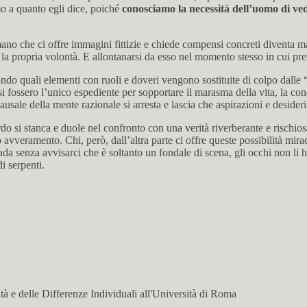
mo a quanto egli dice, poiché
conosciamo la necessità dell’uomo di ved
ano che ci offre immagini fittizie e chiede compensi concreti diventa m
o la propria volontà. E allontanarsi da esso nel momento stesso in cui pre
do quali elementi con ruoli e doveri vengono sostituite di colpo dalle “i
fossero l’unico espediente per sopportare il marasma della vita, la condan
usale della mente razionale si arresta e lascia che aspirazioni e desideri
o si stanca e duole nel confronto con una verità riverberante e rischios
avveramento. Chi, però, dall’altra parte ci offre queste possibilità miracol
da senza avvisarci che è soltanto un fondale di scena, gli occhi non li ha 
i serpenti.
à e delle Differenze Individuali all'Università di Roma