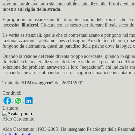
sovrannaturale ove tutto sia concepibile e attualizzabile. E noi credia
mostra sul ciglio della strada.
É proprio in circostanze simili – durante il sonno della
ratio
– che la m
necessita:
illudersi
. Giocare con se stesso per ricreare il reale second
Le verità esistenziali, quelle che ci contestualizzano e pongono nel mon
razionalizzazioni – abbiamo spesso bisogno. Anzi le ricerchiamo, quasi 
fungono da alternativa, quasi un paradiso della psiche dove la logica ca
Quando la visione del reale diventa troppo accecante, quando lo sguard
fideistiche che materializzano i desideri e vedono la possibilità del loro 
soluzione dei problemi attraverso la loro “negazione”, chi indica la stra
lasciando che altri si abbandonassero a sogni sciamanici e incantatori d
Tratto da
“Il Messaggero”
del 26/01/2002
Condividi:
L'autore
Aldo Carotenuto
Aldo Carotenuto (1933-2005) Ha insegnato Psicologia della Personalit
Tutti gli articoli