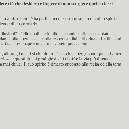
ere ciò che desidera e fingere di non scorgere quello che si
ano amica. Perché ha perfettamente compreso ciò di cui lo spirito
tende di trasformarlo.
llusioni”. Delle quali – è inutile nascondersi dietro ostentate
na alla libera scelta e alla responsabilità individuale. Le illusioni
 si facciano trasportare da una zattera poco sicura.
a, allora gli occhi si chiudono. E ciò che emerge sono quelle istanze
ose e questi rituali prodigiosi, chi ci offre la via più diretta alla
mai chiusi. Il suo spirito è rimasto ancorato alla realtà ed alla terra,