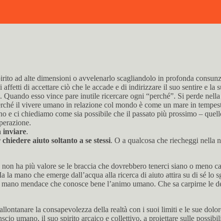
pirito ad alte dimensioni o avvelenarlo scagliandolo in profonda consun
etti di accettare ciò che le accade e di indirizzare il suo sentire e la sua
o. Quando esso vince pare inutile ricercare ogni “perché”. Si perde nella 
erché il vivere umano in relazione col mondo è come un mare in tempes
 e ci chiediamo come sia possibile che il passato più prossimo – quello d
sperazione.
a inviare
.
 chiedere aiuto soltanto a se stessi
. O a qualcosa che riecheggi nella n
 non ha più valore se le braccia che dovrebbero tenerci siano o meno capa
la mano che emerge dall’acqua alla ricerca di aiuto attira su di sé lo sg
na mano mendace che conosce bene l’animo umano. Che sa carpirne le deb
allontanare la consapevolezza della realtà con i suoi limiti e le sue dol
scio umano, il suo spirito arcaico e collettivo, a proiettare sulle possibi