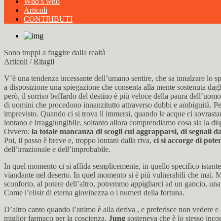
Who’s who
Articoli
CONTRIBUTI
Sono troppi a fuggire dalla realtà
Articoli
/
Ritagli
V’è una tendenza incessante dell’umano sentire, che sa innalzare lo s
a disposizione una spiegazione che consenta alla mente sostenuta dagli aff
però, il sorriso beffardo del destino è più veloce della paura dell’uom
di uomini che procedono innanzitutto attraverso dubbi e ambiguità. P
imprevisto. Quando ci si trova lì immersi, quando le acque ci sovrastano
lontano e irraggiungibile, soltanto allora comprendiamo cosa sia la di
Ovvero:
la totale mancanza di scogli cui aggrapparsi, di segnali d
Poi, il passo è breve e, troppo lontani dalla riva,
ci si accorge di poter
dell’irrazionale e dell’improbabile.
In quel momento ci si affida semplicemente, in quello specifico istante
viandante nel deserto. In quel momento si è più vulnerabili che mai. Ma 
sconforto, al potere dell’altro, potremmo appigliarci ad un gancio, u
Come l’elisir di eterna giovinezza o i numeri della fortuna.
D’altro canto quando l’animo è alla deriva , e preferisce non vedere e 
miglior farmaco per la coscienza.
Jung
sosteneva che è lo stesso incon