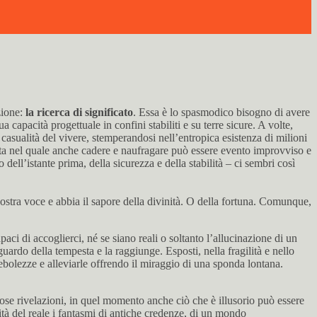
zione:
la ricerca di significato
. Essa è lo spasmodico bisogno di avere
 capacità progettuale in confini stabiliti e su terre sicure. A volte,
casualità del vivere, stemperandosi nell’entropica esistenza di milioni
ta nel quale anche cadere e naufragare può essere evento improvviso e
ell’istante prima, della sicurezza e della stabilità – ci sembri così
ostra voce e abbia il sapore della divinità. O della fortuna. Comunque,
ci di accoglierci, né se siano reali o soltanto l’allucinazione di un
uardo della tempesta e la raggiunge. Esposti, nella fragilità e nello
olezze e alleviarle offrendo il miraggio di una sponda lontana.
orose rivelazioni, in quel momento anche ciò che è illusorio può essere
lità del reale i fantasmi di antiche credenze, di un mondo