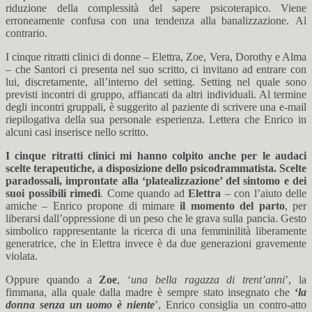
riduzione della complessità del sapere psicoterapico. Viene
erroneamente confusa con una tendenza alla banalizzazione. Al
contrario.
I cinque ritratti clinici di donne – Elettra, Zoe, Vera, Dorothy e Alma
– che Santori ci presenta nel suo scritto, ci invitano ad entrare con
lui, discretamente, all’interno del setting. Setting nel quale sono
previsti incontri di gruppo, affiancati da altri individuali. Al termine
degli incontri gruppali, è suggerito al paziente di scrivere una e-mail
riepilogativa della sua personale esperienza. Lettera che Enrico in
alcuni casi inserisce nello scritto.
I cinque ritratti clinici mi hanno colpito anche per le audaci
scelte terapeutiche, a disposizione dello psicodrammatista. Scelte
paradossali, improntate alla ‘platealizzazione’ del sintomo e dei
suoi possibili rimedi
. Come quando ad
Elettra
– con l’aiuto delle
amiche – Enrico propone di mimare
il momento del parto
, per
liberarsi dall’oppressione di un peso che le grava sulla pancia. Gesto
simbolico rappresentante la ricerca di una femminilità liberamente
generatrice, che in Elettra invece è da due generazioni gravemente
violata.
Oppure quando a
Zoe
, ‘
una bella ragazza di trent’anni
’, la
fimmana, alla quale dalla madre è sempre stato insegnato che
‘
la
donna senza un uomo è niente
’, Enrico consiglia un contro-atto