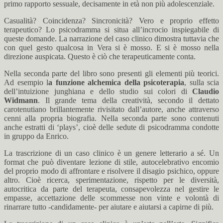
primo rapporto sessuale, decisamente in età non più adolescenziale.
Casualità? Coincidenza? Sincronicità? Vero e proprio effetto
terapeutico? Lo psicodramma si situa all’incrocio inspiegabile di
queste domande. La narrazione del caso clinico dimostra tuttavia che
con quel gesto qualcosa in Vera si è mosso. E si è mosso nella
direzione auspicata. Questo è ciò che terapeuticamente conta.
Nella seconda parte del libro sono presenti gli elementi più teorici.
Ad esempio l
a funzione alchemica della psicoterapia
, sulla scia
dell’intuizione junghiana e dello studio sui colori di
Claudio
Widmann
. Il grande tema della creatività, secondo il dettato
carotenutiano brillantemente rivisitato dall’autore, anche attraverso
cenni alla propria biografia. Nella seconda parte sono contenuti
anche estratti di ‘plays’, cioè delle sedute di psicodramma condotte
in gruppo da Enrico.
La trascrizione di un caso clinico è un genere letterario a sé. Un
format che può diventare lezione di stile, autocelebrativo encomio
del proprio modo di affrontare e risolvere il disagio psichico, oppure
altro. Cioè ricerca, sperimentazione, rispetto per le diversità,
autocritica da parte del terapeuta, consapevolezza nel gestire le
empasse, accettazione delle scommesse non vinte e volontà di
rinarrare tutto -candidamente- per aiutare e aiutarsi a capirne di più.