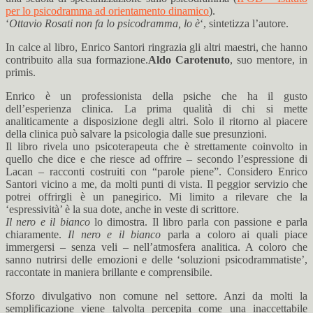
per lo psicodramma ad orientamento dinamico
).
‘
Ottavio Rosati non fa lo psicodramma, lo è
‘, sintetizza l’autore.
In calce al libro, Enrico Santori ringrazia gli altri maestri, che hanno
contribuito alla sua formazione.
Aldo Carotenuto
, suo mentore, in
primis.
Enrico è un professionista della psiche che ha il gusto
dell’esperienza clinica. La prima qualità di chi si mette
analiticamente a disposizione degli altri. Solo il ritorno al piacere
della clinica può salvare la psicologia dalle sue presunzioni.
Il libro rivela uno psicoterapeuta che è strettamente coinvolto in
quello che dice e che riesce ad offrire – secondo l’espressione di
Lacan – racconti costruiti con “parole piene”. Considero Enrico
Santori vicino a me, da molti punti di vista. Il peggior servizio che
potrei offrirgli è un panegirico. Mi limito a rilevare che la
‘espressività’ è la sua dote, anche in veste di scrittore.
Il nero e il bianco
lo dimostra. Il libro parla con passione e parla
chiaramente.
Il nero e il bianco
parla a coloro ai quali piace
immergersi – senza veli – nell’atmosfera analitica. A coloro che
sanno nutrirsi delle emozioni e delle ‘soluzioni psicodrammatiste’,
raccontate in maniera brillante e comprensibile.
Sforzo divulgativo non comune nel settore. Anzi da molti la
semplificazione viene talvolta percepita come una inaccettabile