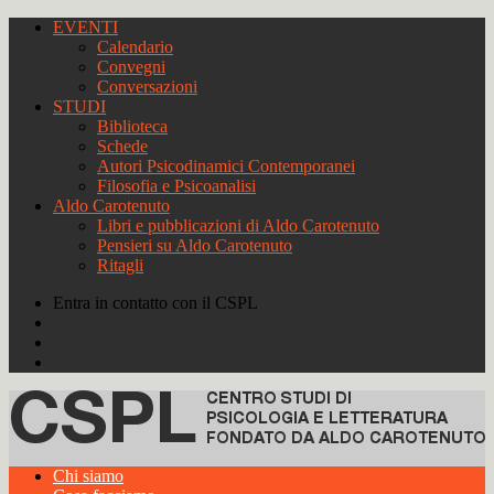
EVENTI
Calendario
Convegni
Conversazioni
STUDI
Biblioteca
Schede
Autori Psicodinamici Contemporanei
Filosofia e Psicoanalisi
Aldo Carotenuto
Libri e pubblicazioni di Aldo Carotenuto
Pensieri su Aldo Carotenuto
Ritagli
Entra in contatto con il CSPL
Chi siamo