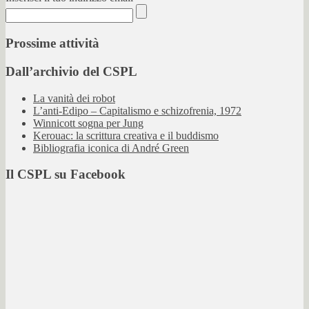
Prossime attività
Dall’archivio del CSPL
La vanità dei robot
L’anti-Edipo – Capitalismo e schizofrenia, 1972
Winnicott sogna per Jung
Kerouac: la scrittura creativa e il buddismo
Bibliografia iconica di André Green
Il CSPL su Facebook