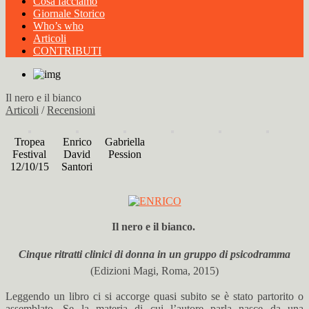
Cosa facciamo
Giornale Storico
Who’s who
Articoli
CONTRIBUTI
Il nero e il bianco
Articoli
/
Recensioni
Tropea
Enrico
Gabriella
Festival
David
Pession
12/10/15
Santori
Il nero e il bianco.
Cinque ritratti clinici di donna in un gruppo di psicodramma
(
Edizioni Magi, Roma, 2015)
Leggendo un libro ci si accorge quasi subito se è stato partorito o
assemblato. Se la materia di cui l’autore parla nasce da una