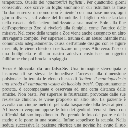
terapeutico. Quello dei ‘
quattordici biglietti
’. Per quattordici giorni
consecutivi Zoe scrive un foglio anonimo in cui ristruttura la frase
‘la donna senza un uomo non è niente’ con una frase nuova, ogni
giorno diversa, sul valore del femminile. Il biglietto viene lasciato
nella cassetta delle lettere indirizzato a sua madre. Solo alla fine
dell’esperimento Zoe si rivelerà alla famiglia come l’autrice delle
missive. Nel corso della terapia a Zoe viene anche assegnato un altro
stravagante compito. Per superare il trauma di un abuso infantile mai
comunicato adeguatamente, causa dell’attuale disagio con le figure
maschili, le viene chiesto di realizzare un pene. Attraverso l’uso di
una bottiglietta e di un nastro adesivo costruisce un oggetto
falliforme che poi brucia in spiaggia.
Vera è bloccata da un falso-Sé
. Una immagine stereotipata e
insincera di se stessa le impedisce l’accesso alla dimensione
pulsionale. In terapia le viene chiesto di ‘
battere il marciapiede in
una strada di campagna vestita da lucciola trash
’. Opportunamente
protetta, è accompagnata e osservata ad una certa distanza dalle
amiche. Non basta. Per superare le frustrazioni provocate dalle sue
resistenze cliniche, le viene proposto un altro rito. La paziente è
avvolta con cinque metri di pellicola trasparente dalla testa ai piedi.
Al bozzolo vengono appese le foto dei genitori. Vera si libera con
difficoltà dal suo impedimento. Poi prende le foto del padre e della
madre e le pone in una scatola. Infine seppelisce la scatola. Nella
seduta successiva la paziente riferisce una novità: ha avuto il suo