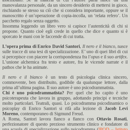
manovalanza personale, da un sincero desiderio di mettersi in gioco,
rischiando se stesso su ciò che si considera importante, oppure se il
manoscritto è un’operazione di copia-incolla, un ‘relata refero’. Un
pacchetto regalo senza oggetto.
Insomma leggendo un libro vero si capisce l’autenticità di chi si
propone. Quanto cioè egli crede in quello che dice e quanto si è
sporcato le mani con le faccende di cui tratta.
L’opera prima di
Enrico David Santori
,
Il nero e il bianco
, nasce
sulle tracce di una tesi di specializzazione. E’ uno di quei libri di cui
si percepisce con piacere la corrispondenza fra l’
opus
e il suo
artifex
.
L’unione alchemica fra testo e autore, fra le vicende narrate e il
pathos che le ha animate.
Il nero e il bianco
è un testo di psicologia clinica sincero,
commovente, ben distribuito, godibile da qualunque lettore, dalla
prima all’ultima pagina. Il suo autore è uno psicodrammatista.
Chi è uno psicodrammatista?
Per quel che ho capito è uno
psicoterapeuta che lavora in gruppo, adottando principi e tecniche
molto particolari. Teatrali, quasi. Lo psicodramma psicodinamico o
psicoplay di Enrico Santori si rifà alla lezione di
Jacob Levi
Moreno
, contemporaneo di Sigmund Freud.
A Roma, Santori lavora fianco a fianco con
Ottavio Rosati
,
perfezionatore di questo prezioso strumento clinico e fondatore di
una scuola di specializzazione sullo psicodramma (
IPOD – Istituto