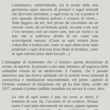
Camminavo, rabbrividendo, tra le rovine della mia
giovinezza sopra macerie di pensieri e sogni stravolti
che facevano sussultare, e ogni cosa su cui si posava il
mio sguardo diventava polvere e cessava di vivere…
Tutto fuggiva da me, ben presto fui circondato da un
enorme vuoto, da un’immota quiete, accanto a me non
c’era nessuno, non un essere caro, non un vicino e la
mia vita si sollevava dentro di me come una
sconvolgente nausea. (Come se ogni misura fosse
colma fino a traboccare, come se ogni altare fosse stato
profanato e ogni dolcezza fosse finita in bruttura, come
se ogni estremo fosse stato toccato…)
L’immagine di isolamento che ci fornisce questa descrizione di
rovine, di macerie, fa pensare a uno stato interiore, all’angoscia della
solitudine vissuta da un adolescente. E l’autore, che è passato
attraverso una sua ricerca spirituale che lo porterà verso orizzonti di
conoscenza e meditazione trascendentale, nel primo capitolo di
Demian
, romanzo di iniziazione che gli ha dato fama, scritto nel
1917, quando il primo conflitto mondiale era ancora in corso, dice:
La vita di ogni uomo è una via verso se stessi, il
tentativo di una via, l’accenno di un sentiero. Nessun
uomo è mai stato interamente lui stesso, eppure ognuno