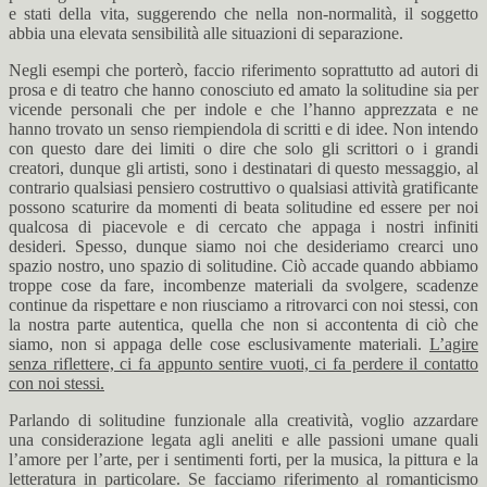
e stati della vita, suggerendo che nella non-normalità, il soggetto
abbia una elevata sensibilità alle situazioni di separazione.
Negli esempi che porterò, faccio riferimento soprattutto ad autori di
prosa e di teatro che hanno conosciuto ed amato la solitudine sia per
vicende personali che per indole e che l’hanno apprezzata e ne
hanno trovato un senso riempiendola di scritti e di idee. Non intendo
con questo dare dei limiti o dire che solo gli scrittori o i grandi
creatori, dunque gli artisti, sono i destinatari di questo messaggio, al
contrario qualsiasi pensiero costruttivo o qualsiasi attività gratificante
possono scaturire da momenti di beata solitudine ed essere per noi
qualcosa di piacevole e di cercato che appaga i nostri infiniti
desideri. Spesso, dunque siamo noi che desideriamo crearci uno
spazio nostro, uno spazio di solitudine. Ciò accade quando abbiamo
troppe cose da fare, incombenze materiali da svolgere, scadenze
continue da rispettare e non riusciamo a ritrovarci con noi stessi, con
la nostra parte autentica, quella che non si accontenta di ciò che
siamo, non si appaga delle cose esclusivamente materiali.
L’agire
senza riflettere, ci fa appunto sentire vuoti, ci fa perdere il contatto
con noi stessi.
Parlando di solitudine funzionale alla creatività, voglio azzardare
una considerazione legata agli aneliti e alle passioni umane quali
l’amore per l’arte, per i sentimenti forti, per la musica, la pittura e la
letteratura in particolare. Se facciamo riferimento al romanticismo