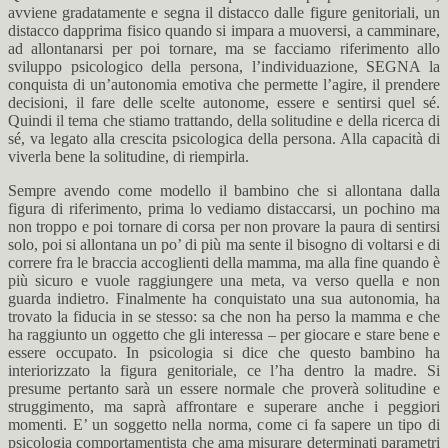
avviene gradatamente e segna il distacco dalle figure genitoriali, un
distacco dapprima fisico quando si impara a muoversi, a camminare,
ad allontanarsi per poi tornare, ma se facciamo riferimento allo
sviluppo psicologico della persona, l’individuazione, SEGNA la
conquista di un’autonomia emotiva che permette l’agire, il prendere
decisioni, il fare delle scelte autonome, essere e sentirsi quel sé.
Quindi il tema che stiamo trattando, della solitudine e della ricerca di
sé, va legato alla crescita psicologica della persona. Alla capacità di
viverla bene la solitudine, di riempirla.
Sempre avendo come modello il bambino che si allontana dalla
figura di riferimento, prima lo vediamo distaccarsi, un pochino ma
non troppo e poi tornare di corsa per non provare la paura di sentirsi
solo, poi si allontana un po’ di più ma sente il bisogno di voltarsi e di
correre fra le braccia accoglienti della mamma, ma alla fine quando è
più sicuro e vuole raggiungere una meta, va verso quella e non
guarda indietro. Finalmente ha conquistato una sua autonomia, ha
trovato la fiducia in se stesso: sa che non ha perso la mamma e che
ha raggiunto un oggetto che gli interessa – per giocare e stare bene e
essere occupato. In psicologia si dice che questo bambino ha
interiorizzato la figura genitoriale, ce l’ha dentro la madre. Si
presume pertanto sarà un essere normale che proverà solitudine e
struggimento, ma saprà affrontare e superare anche i peggiori
momenti. E’ un soggetto nella norma, come ci fa sapere un tipo di
psicologia comportamentista che ama misurare determinati parametri