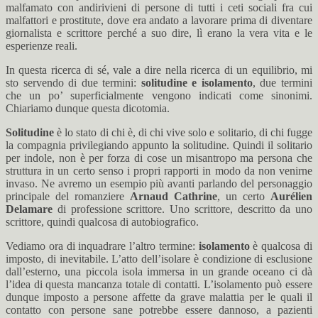
malfamato con andirivieni di persone di tutti i ceti sociali fra cui
malfattori e prostitute, dove era andato a lavorare prima di diventare
giornalista e scrittore perché a suo dire, lì erano la vera vita e le
esperienze reali.
In questa ricerca di sé, vale a dire nella ricerca di un equilibrio, mi
sto servendo di due termini:
solitudine e isolamento
, due termini
che un po’ superficialmente vengono indicati come sinonimi.
Chiariamo dunque questa dicotomia.
Solitudine
è lo stato di chi è, di chi vive solo e solitario, di chi fugge
la compagnia privilegiando appunto la solitudine. Quindi il solitario
per indole, non è per forza di cose un misantropo ma persona che
struttura in un certo senso i propri rapporti in modo da non venirne
invaso. Ne avremo un esempio più avanti parlando del personaggio
principale del romanziere
Arnaud Cathrine
, un certo
Aurélien
Delamare
di professione scrittore. Uno scrittore, descritto da uno
scrittore, quindi qualcosa di autobiografico.
Vediamo ora di inquadrare l’altro termine:
isolamento
è qualcosa di
imposto, di inevitabile. L’atto dell’isolare è condizione di esclusione
dall’esterno, una piccola isola immersa in un grande oceano ci dà
l’idea di questa mancanza totale di contatti. L’isolamento può essere
dunque imposto a persone affette da grave malattia per le quali il
contatto con persone sane potrebbe essere dannoso, a pazienti