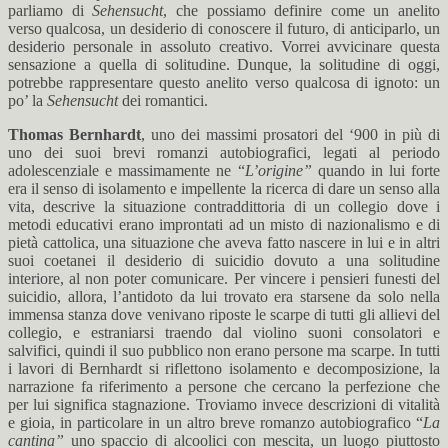
parliamo di
Sehensucht
, che possiamo definire come un anelito
verso qualcosa, un desiderio di conoscere il futuro, di anticiparlo, un
desiderio personale in assoluto creativo. Vorrei avvicinare questa
sensazione a quella di solitudine. Dunque, la solitudine di oggi,
potrebbe rappresentare questo anelito verso qualcosa di ignoto: un
po’ la
Sehensucht
dei romantici.
Thomas Bernhardt
, uno dei massimi prosatori del ‘900 in più di
uno dei suoi brevi romanzi autobiografici, legati al periodo
adolescenziale e massimamente ne “
L’origine”
quando in lui forte
era il senso di isolamento e impellente la ricerca di dare un senso alla
vita, descrive la situazione contraddittoria di un collegio dove i
metodi educativi erano improntati ad un misto di nazionalismo e di
pietà cattolica, una situazione che aveva fatto nascere in lui e in altri
suoi coetanei il desiderio di suicidio dovuto a una solitudine
interiore, al non poter comunicare. Per vincere i pensieri funesti del
suicidio, allora, l’antidoto da lui trovato era starsene da solo nella
immensa stanza dove venivano riposte le scarpe di tutti gli allievi del
collegio, e estraniarsi traendo dal violino suoni consolatori e
salvifici, quindi il suo pubblico non erano persone ma scarpe. In tutti
i lavori di Bernhardt si riflettono isolamento e decomposizione, la
narrazione fa riferimento a persone che cercano la perfezione che
per lui significa stagnazione. Troviamo invece descrizioni di vitalità
e gioia, in particolare in un altro breve romanzo autobiografico “
La
cantina”
uno spaccio di alcoolici con mescita, un luogo piuttosto