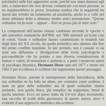
psichiatrici nelle fasi aggressive acute, perché non siano dannosi agli
altri, a malavitosi che non devono comunicare con terze persone, se
no inquinerebbero le prove. Insomma sembra che la negatività fra
questi due termini sia isolamento ad assumerla, anche se a volte noi
stessi abbiamo detto o abbiamo sentito amici pronunciare: “
Questa
solitudine mi fa male – oppure – Non ne posso più di stare solo
.”
Le componenti dell’animo umano cambiano secondo le epoche e
alle atmosfere romantiche dell’800, nel ‘900 subentrò un’acuta crisi
di valori. Vuoto e solitudine hanno caratterizzato le instabili fasi
degli inizi del XX secolo, da quella prebellica sino almeno alla fine
del primo conflitto mondiale. In tale periodo, non è casuale vi sia
stata una diffusione e divulgazione delle teorie psicologiche e
psicoanalitiche che ha portato a una diversa considerazione di
istanze e valori, di sensazioni e pulsioni e, a parte i numerosi autori
di psicologia dinamica,
Hermann Hesse
nato nel 1877 e morto nel
1962 è per eccellenza lo scrittore che rappresenta questo passaggio.
Hermann Hesse, passate le intemperanze della fanciullezza, della
sua solitudine ne ha fatto un altare, per costruirsi come scrittore, è
stato un guru della solitudine: ma di quale solitudine stiamo
parlando, non quella fisica, più semplice da sopportare, bensì di
quella interiore. Ecco un passo tratto da
Un’ora dopo mezzanotte
,
una raccolta di scritti della giovinezza di questo autore, dove è
evidente il suo approccio simbolico alla scrittura: