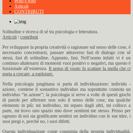
Who’s who
Articoli
CONTRIBUTI
Solitudine e ricerca di sé tra psicologia e letteratura.
Articoli
/
contributi
Per sviluppare la propria creatività o ragionare sul senso delle cose, è
necessario concentrarsi, passare attraverso fasi di dialogo con sé
stessi, fasi di solitudine. Appunto, fasi. Nell’uomo infatti vi è un
continuo altalenarsi di momenti vuoi positivi o negativi, ma questo è
funzionale all’esistenza.
Il senso di vuoto fa scattare la molla che ci
porta a cercare, a esplorare.
Nella psicologia junghiana si parla di individuazione: individu -
azione, contiene il sostantivo individuo ma soprattutto connota un
individuo “in azione”; la psicologia si serve a volte di questi giochi
di parole per afferrare non solo il senso delle cose, ma qualche
elemento in più: mi individuo, mi separo dagli altri, mi colloco a
parte, mi trovo uno spazio mio dove sentirmi me stesso. Penso per
ognuno di noi sia gratificante sentirsi un individuo con le sue idee, i
suoi pregi e, perché no, i suoi difetti.
Questa individuazione come conquista della propria individualità,