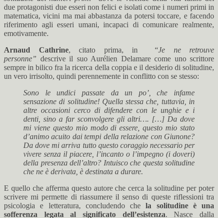
due protagonisti due esseri non felici e isolati come i numeri primi in
matematica, vicini ma mai abbastanza da potersi toccare, e facendo
riferimento agli esseri umani, incapaci di comunicare realmente,
emotivamente.
Arnaud Cathrine
, citato prima, in “
Je ne retrouve
personne”
descrive il suo Aurélien Delamare come uno scrittore
sempre in bilico fra la ricerca della coppia e il desiderio di solitudine,
un vero irrisolto, quindi perennemente in conflitto con se stesso:
Sono le undici passate da un po’, che infame
sensazione di solitudine! Quella stessa che, tuttavia, in
altre occasioni cerco di difendere con le unghie e i
denti, sino a far sconvolgere gli altri…. […] Da dove
mi viene questo mio modo di essere, questo mio stato
d’animo acuito dai tempi della relazione con Giunone?
Da dove mi arriva tutto questo coraggio necessario per
vivere senza il piacere, l’incanto o l’impegno (i doveri)
della presenza dell’altro? Intuisco che questa solitudine
che ne è derivata, è destinata a durare.
E quello che afferma questo autore che cerca la solitudine per poter
scrivere mi permette di riassumere il senso di queste riflessioni tra
psicologia e letteratura, concludendo che
la solitudine è una
sofferenza legata al significato dell’esistenza
. Nasce dalla