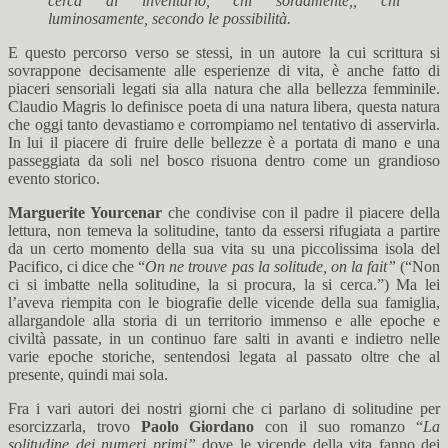
cerca di inventarlo, chi sordamente,, chi
luminosamente, secondo le possibilità.
E questo percorso verso se stessi, in un autore la cui scrittura si
sovrappone decisamente alle esperienze di vita, è anche fatto di
piaceri sensoriali legati sia alla natura che alla bellezza femminile.
Claudio Magris lo definisce poeta di una natura libera, questa natura
che oggi tanto devastiamo e corrompiamo nel tentativo di asservirla.
In lui il piacere di fruire delle bellezze è a portata di mano e una
passeggiata da soli nel bosco risuona dentro come un grandioso
evento storico.
Marguerite Yourcenar
che condivise con il padre il piacere della
lettura, non temeva la solitudine, tanto da essersi rifugiata a partire
da un certo momento della sua vita su una piccolissima isola del
Pacifico, ci dice che “
On ne trouve pas la solitude, on la fait”
(“Non
ci si imbatte nella solitudine, la si procura, la si cerca.”) Ma lei
l’aveva riempita con le biografie delle vicende della sua famiglia,
allargandole alla storia di un territorio immenso e alle epoche e
civiltà passate, in un continuo fare salti in avanti e indietro nelle
varie epoche storiche, sentendosi legata al passato oltre che al
presente, quindi mai sola.
Fra i vari autori dei nostri giorni che ci parlano di solitudine per
esorcizzarla, trovo
Paolo Giordano
con il suo romanzo “
La
solitudine dei numeri primi”
dove le vicende della vita fanno dei