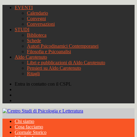
EVENTI
Calendario
Convegni
Conversazioni
STUDI
Biblioteca
Schede
Autori Psicodinamici Contemporanei
Filosofia e Psicoanalisi
Aldo Carotenuto
Libri e pubblicazioni di Aldo Carotenuto
Pensieri su Aldo Carotenuto
Ritagli
Entra in contatto con il CSPL
Chi siamo
Cosa facciamo
Giornale Storico