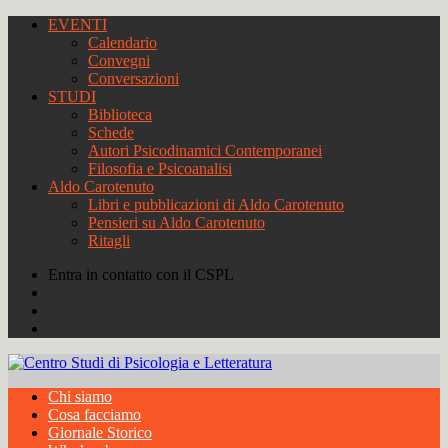
EVENTI
Calendario
Convegni
Conversazioni
STUDI
Biblioteca
Schede
Autori Psicodinamici Contemporanei
Filosofia e Psicoanalisi
Aldo Carotenuto
Libri e pubblicazioni di Aldo Carotenuto
Pensieri su Aldo Carotenuto
Ritagli
Entra in contatto con il CSPL
Chi siamo
Cosa facciamo
Giornale Storico