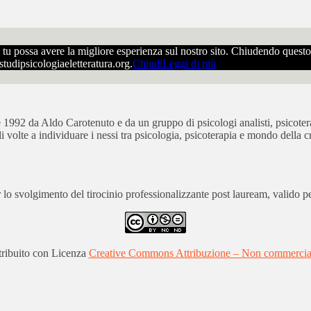
che tu possa avere la migliore esperienza sul nostro sito. Chiudendo ques
ostudipsicologiaeletteratura.org.
Chiudi
Leggi di più
bre 1992 da Aldo Carotenuto e da un gruppo di psicologi analisti, psicot
ali volte a individuare i nessi tra psicologia, psicoterapia e mondo della cr
 svolgimento del tirocinio professionalizzante post lauream, valido per
stribuito con Licenza
Creative Commons Attribuzione – Non commerciale