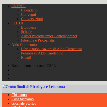
EVENTI
Calendario
Convegni
Conversazioni
STUDI
Biblioteca
Schede
Autori Psicodinamici Contemporanei
Filosofia e Psicoanalisi
Aldo Carotenuto
Libri e pubblicazioni di Aldo Carotenuto
Pensieri su Aldo Carotenuto
Ritagli
Entra in contatto con il CSPL
Chi siamo
Cosa facciamo
Giornale Storico