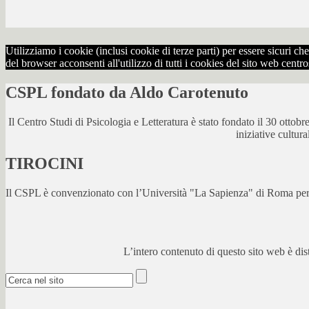
Utilizziamo i cookie (inclusi cookie di terze parti) per essere sicuri 
del browser acconsenti all'utilizzo di tutti i cookies del sito web centr
CSPL fondato da Aldo Carotenuto
Il Centro Studi di Psicologia e Letteratura è stato fondato il 30 otto
iniziative cultur
TIROCINI
Il CSPL è convenzionato con l’Università "La Sapienza" di Roma per lo
L’intero contenuto di questo sito web è di