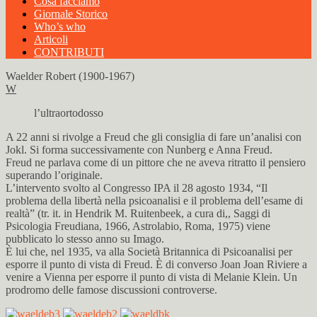
Cosa facciamo
Giornale Storico
Who’s who
Articoli
CONTRIBUTI
Waelder Robert (1900-1967)
W
l’ultraortodosso
A 22 anni si rivolge a Freud che gli consiglia di fare un’analisi con
Jokl. Si forma successivamente con Nunberg e Anna Freud.
Freud ne parlava come di un pittore che ne aveva ritratto il pensiero
superando l’originale.
L’intervento svolto al Congresso IPA il 28 agosto 1934, “Il
problema della libertà nella psicoanalisi e il problema dell’esame di
realtà” (tr. it. in Hendrik M. Ruitenbeek, a cura di,, Saggi di
Psicologia Freudiana, 1966, Astrolabio, Roma, 1975) viene
pubblicato lo stesso anno su Imago.
È lui che, nel 1935, va alla Società Britannica di Psicoanalisi per
esporre il punto di vista di Freud. È di converso Joan Joan Riviere a
venire a Vienna per esporre il punto di vista di Melanie Klein. Un
prodromo delle famose discussioni controverse.