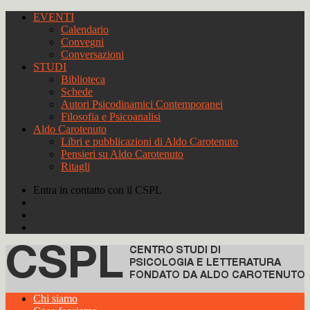
EVENTI
Calendario
Convegni
Conversazioni
STUDI
Biblioteca
Schede
Autori Psicodinamici Contemporanei
Filosofia e Psicoanalisi
Aldo Carotenuto
Libri e pubblicazioni di Aldo Carotenuto
Pensieri su Aldo Carotenuto
Ritagli
Entra in contatto con il CSPL
Chi siamo