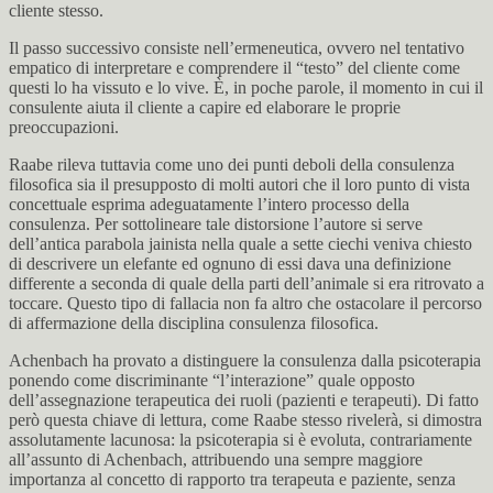
cliente stesso.
Il passo successivo consiste nell’ermeneutica, ovvero nel tentativo
empatico di interpretare e comprendere il “testo” del cliente come
questi lo ha vissuto e lo vive. È, in poche parole, il momento in cui il
consulente aiuta il cliente a capire ed elaborare le proprie
preoccupazioni.
Raabe rileva tuttavia come uno dei punti deboli della consulenza
filosofica sia il presupposto di molti autori che il loro punto di vista
concettuale esprima adeguatamente l’intero processo della
consulenza. Per sottolineare tale distorsione l’autore si serve
dell’antica parabola jainista nella quale a sette ciechi veniva chiesto
di descrivere un elefante ed ognuno di essi dava una definizione
differente a seconda di quale della parti dell’animale si era ritrovato a
toccare. Questo tipo di fallacia non fa altro che ostacolare il percorso
di affermazione della disciplina consulenza filosofica.
Achenbach ha provato a distinguere la consulenza dalla psicoterapia
ponendo come discriminante “l’interazione” quale opposto
dell’assegnazione terapeutica dei ruoli (pazienti e terapeuti). Di fatto
però questa chiave di lettura, come Raabe stesso rivelerà, si dimostra
assolutamente lacunosa: la psicoterapia si è evoluta, contrariamente
all’assunto di Achenbach, attribuendo una sempre maggiore
importanza al concetto di rapporto tra terapeuta e paziente, senza