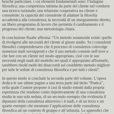
benché particolare, i cui elementi fondamentali sono: l’indagine
filosofica; una competenza minima da parte del cliente nel condurre
una ricerca razionale; una relazione cooperativa tra cliente e
consulente; la capacità del consulente di adattare la filosofia
accademica alla consulenza; la necessità di un insegnamento diretto;
un libero programma di lavoro che permetta il cambiamento e il
progresso del cliente; una metodologia chiara.
In conclusione Raabe afferma: “Un metodo sostanziale esiste: quello
di rivolgersi alle necessità del cliente al giusto stadio. Se i consulenti
filosofici comprendessero che il processo di consulenza coinvolge
numerosi stadi sovrapposti e che il suo metodo consiste nell’aver a
che fare con un cliente nel modo appropriato, cioè con le sue
necessità negli stadi del modello nei quali è appropriato affrontarle,
sarebbero risolti molti dei disaccordi sul cosiddetto metodo migliore
per tutte le sedute di consulenza filosofica e per tutti i clienti”.
In questo modo si conclude la seconda parte del volume. L’opera
dedica le sue ultime pagine a una terza parte dal titolo “Pratica”,
nella quale l’autore propone 4 casi di studio estratti dalla propria
esperienza che rendono conto rispettivamente di una consulenza
risolta in una sola seduta, di un secondo esempio che evidenzia il
dipanarsi della consulenza attraverso i 4 stadi, e di un terzo e un
quarto esempio che mostrano l’applicazione delle consulenza
filosofica ad un contesto di gruppo e all’infanzia. Le appendici che