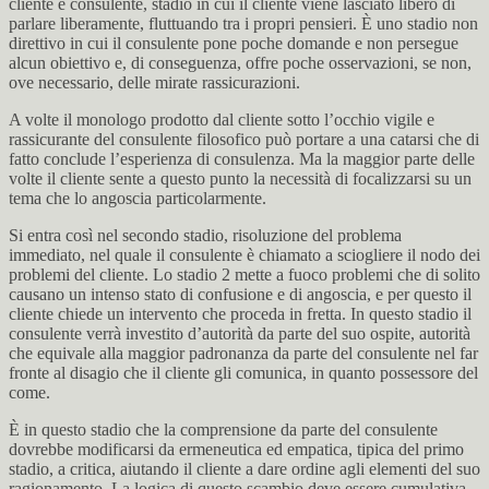
cliente e consulente, stadio in cui il cliente viene lasciato libero di
parlare liberamente, fluttuando tra i propri pensieri. È uno stadio non
direttivo in cui il consulente pone poche domande e non persegue
alcun obiettivo e, di conseguenza, offre poche osservazioni, se non,
ove necessario, delle mirate rassicurazioni.
A volte il monologo prodotto dal cliente sotto l’occhio vigile e
rassicurante del consulente filosofico può portare a una catarsi che di
fatto conclude l’esperienza di consulenza. Ma la maggior parte delle
volte il cliente sente a questo punto la necessità di focalizzarsi su un
tema che lo angoscia particolarmente.
Si entra così nel secondo stadio, risoluzione del problema
immediato, nel quale il consulente è chiamato a sciogliere il nodo dei
problemi del cliente. Lo stadio 2 mette a fuoco problemi che di solito
causano un intenso stato di confusione e di angoscia, e per questo il
cliente chiede un intervento che proceda in fretta. In questo stadio il
consulente verrà investito d’autorità da parte del suo ospite, autorità
che equivale alla maggior padronanza da parte del consulente nel far
fronte al disagio che il cliente gli comunica, in quanto possessore del
come.
È in questo stadio che la comprensione da parte del consulente
dovrebbe modificarsi da ermeneutica ed empatica, tipica del primo
stadio, a critica, aiutando il cliente a dare ordine agli elementi del suo
ragionamento. La logica di questo scambio deve essere cumulativa,