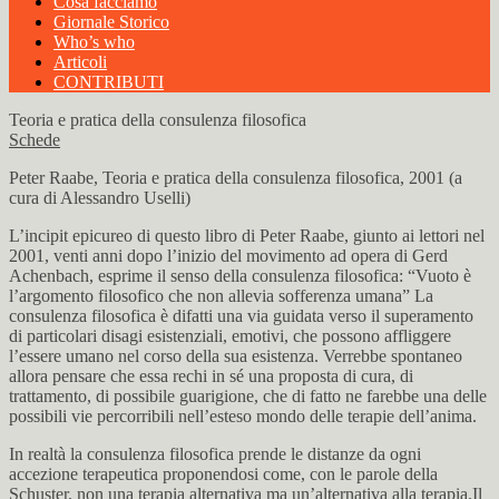
Cosa facciamo
Giornale Storico
Who’s who
Articoli
CONTRIBUTI
Teoria e pratica della consulenza filosofica
Schede
Peter Raabe, Teoria e pratica della consulenza filosofica, 2001 (a
cura di Alessandro Uselli)
L’incipit epicureo di questo libro di Peter Raabe, giunto ai lettori nel
2001, venti anni dopo l’inizio del movimento ad opera di Gerd
Achenbach, esprime il senso della consulenza filosofica: “Vuoto è
l’argomento filosofico che non allevia sofferenza umana” La
consulenza filosofica è difatti una via guidata verso il superamento
di particolari disagi esistenziali, emotivi, che possono affliggere
l’essere umano nel corso della sua esistenza. Verrebbe spontaneo
allora pensare che essa rechi in sé una proposta di cura, di
trattamento, di possibile guarigione, che di fatto ne farebbe una delle
possibili vie percorribili nell’esteso mondo delle terapie dell’anima.
In realtà la consulenza filosofica prende le distanze da ogni
accezione terapeutica proponendosi come, con le parole della
Schuster, non una terapia alternativa ma un’alternativa alla terapia.Il