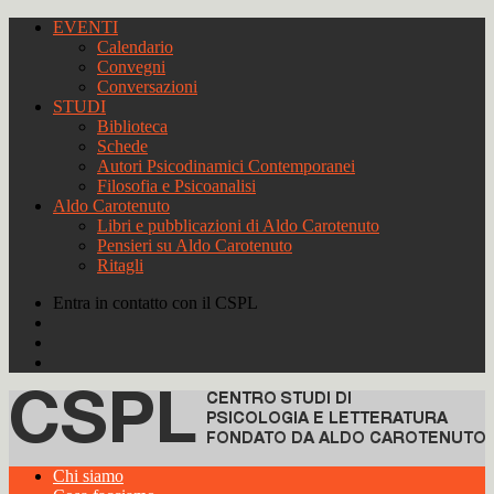
EVENTI
Calendario
Convegni
Conversazioni
STUDI
Biblioteca
Schede
Autori Psicodinamici Contemporanei
Filosofia e Psicoanalisi
Aldo Carotenuto
Libri e pubblicazioni di Aldo Carotenuto
Pensieri su Aldo Carotenuto
Ritagli
Entra in contatto con il CSPL
Chi siamo