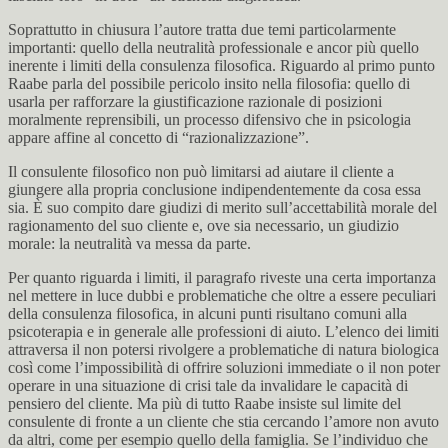
Soprattutto in chiusura l’autore tratta due temi particolarmente
importanti: quello della neutralità professionale e ancor più quello
inerente i limiti della consulenza filosofica. Riguardo al primo punto
Raabe parla del possibile pericolo insito nella filosofia: quello di
usarla per rafforzare la giustificazione razionale di posizioni
moralmente reprensibili, un processo difensivo che in psicologia
appare affine al concetto di “razionalizzazione”.
Il consulente filosofico non può limitarsi ad aiutare il cliente a
giungere alla propria conclusione indipendentemente da cosa essa
sia. È suo compito dare giudizi di merito sull’accettabilità morale del
ragionamento del suo cliente e, ove sia necessario, un giudizio
morale: la neutralità va messa da parte.
Per quanto riguarda i limiti, il paragrafo riveste una certa importanza
nel mettere in luce dubbi e problematiche che oltre a essere peculiari
della consulenza filosofica, in alcuni punti risultano comuni alla
psicoterapia e in generale alle professioni di aiuto. L’elenco dei limiti
attraversa il non potersi rivolgere a problematiche di natura biologica
così come l’impossibilità di offrire soluzioni immediate o il non poter
operare in una situazione di crisi tale da invalidare le capacità di
pensiero del cliente. Ma più di tutto Raabe insiste sul limite del
consulente di fronte a un cliente che stia cercando l’amore non avuto
da altri, come per esempio quello della famiglia. Se l’individuo che