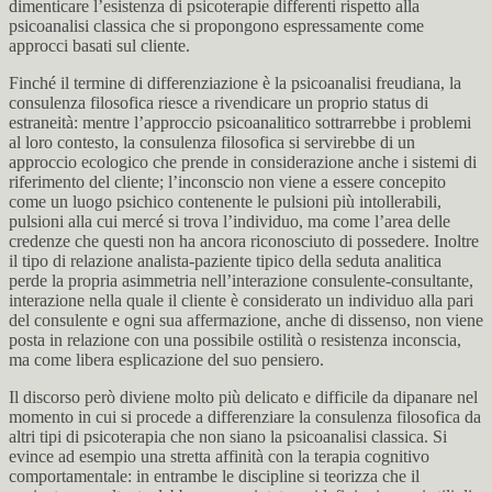
dimenticare l’esistenza di psicoterapie differenti rispetto alla
psicoanalisi classica che si propongono espressamente come
approcci basati sul cliente.
Finché il termine di differenziazione è la psicoanalisi freudiana, la
consulenza filosofica riesce a rivendicare un proprio status di
estraneità: mentre l’approccio psicoanalitico sottrarrebbe i problemi
al loro contesto, la consulenza filosofica si servirebbe di un
approccio ecologico che prende in considerazione anche i sistemi di
riferimento del cliente; l’inconscio non viene a essere concepito
come un luogo psichico contenente le pulsioni più intollerabili,
pulsioni alla cui mercé si trova l’individuo, ma come l’area delle
credenze che questi non ha ancora riconosciuto di possedere. Inoltre
il tipo di relazione analista-paziente tipico della seduta analitica
perde la propria asimmetria nell’interazione consulente-consultante,
interazione nella quale il cliente è considerato un individuo alla pari
del consulente e ogni sua affermazione, anche di dissenso, non viene
posta in relazione con una possibile ostilità o resistenza inconscia,
ma come libera esplicazione del suo pensiero.
Il discorso però diviene molto più delicato e difficile da dipanare nel
momento in cui si procede a differenziare la consulenza filosofica da
altri tipi di psicoterapia che non siano la psicoanalisi classica. Si
evince ad esempio una stretta affinità con la terapia cognitivo
comportamentale: in entrambe le discipline si teorizza che il