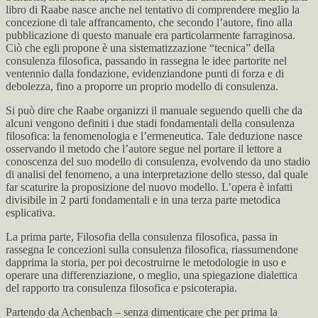
libro di Raabe nasce anche nel tentativo di comprendere meglio la
concezione di tale affrancamento, che secondo l’autore, fino alla
pubblicazione di questo manuale era particolarmente farraginosa.
Ciò che egli propone è una sistematizzazione “tecnica” della
consulenza filosofica, passando in rassegna le idee partorite nel
ventennio dalla fondazione, evidenziandone punti di forza e di
debolezza, fino a proporre un proprio modello di consulenza.
Si può dire che Raabe organizzi il manuale seguendo quelli che da
alcuni vengono definiti i due stadi fondamentali della consulenza
filosofica: la fenomenologia e l’ermeneutica. Tale deduzione nasce
osservando il metodo che l’autore segue nel portare il lettore a
conoscenza del suo modello di consulenza, evolvendo da uno stadio
di analisi del fenomeno, a una interpretazione dello stesso, dal quale
far scaturire la proposizione del nuovo modello. L’opera è infatti
divisibile in 2 parti fondamentali e in una terza parte metodica
esplicativa.
La prima parte, Filosofia della consulenza filosofica, passa in
rassegna le concezioni sulla consulenza filosofica, riassumendone
dapprima la storia, per poi decostruirne le metodologie in uso e
operare una differenziazione, o meglio, una spiegazione dialettica
del rapporto tra consulenza filosofica e psicoterapia.
Partendo da Achenbach – senza dimenticare che per prima la