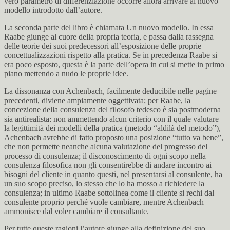
vero parametro di differenziazione occorre allora arrivare al nuovo
modello introdotto dall’autore.
La seconda parte del libro è chiamata Un nuovo modello. In essa
Raabe giunge al cuore della propria teoria, e passa dalla rassegna
delle teorie dei suoi predecessori all’esposizione delle proprie
concettualizzazioni rispetto alla pratica. Se in precedenza Raabe si
era poco esposto, questa è la parte dell’opera in cui si mette in primo
piano mettendo a nudo le proprie idee.
La dissonanza con Achenbach, facilmente deducibile nelle pagine
precedenti, diviene ampiamente oggettivata; per Raabe, la
concezione della consulenza del filosofo tedesco è sia postmoderna
sia antirealista: non ammettendo alcun criterio con il quale valutare
la legittimità dei modelli della pratica (metodo “aldilà del metodo”),
Achenbach avrebbe di fatto proposto una posizione “tutto va bene”,
che non permette neanche alcuna valutazione del progresso del
processo di consulenza; il disconoscimento di ogni scopo nella
consulenza filosofica non gli consentirebbe di andare incontro ai
bisogni del cliente in quanto questi, nel presentarsi al consulente, ha
un suo scopo preciso, lo stesso che lo ha mosso a richiedere la
consulenza; in ultimo Raabe sottolinea come il cliente si rechi dal
consulente proprio perché vuole cambiare, mentre Achenbach
ammonisce dal voler cambiare il consultante.
Per tutte queste ragioni l’autore giunge alla definizione del suo