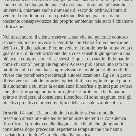
concreti della vita quotidiana e si avvicina a domande più astratte e
universali, chiamate anche domande di secondo ordine.Si tratta di
vedere il mondo non da una posizione disimpegnata ma da una
cosciente consapevolezza del proprio ambiente: tale stato è chiamato
edificazione.
Nel trascendere, il cliente osserva la sua vita nel generale contesto
sociale, storico e universale. Per dirla con Hadot è una liberazione
dell’Io dall’alienazione. È come vedere il mondo per la prima volta e
guardare al di là dell’orizzonte delle cose sensibili giungendo a una
più acuta comprensione di se stessi. È questo lo stadio di domande
come chi sono? per quale ragione? Adesso può aprirsi uno iato tra il
modo in cui il cliente ha sempre vissuto e i molti possibili modi di
vivere che potrebbero procurargli autorealizzazione. Egli è in grado
di risolvere da solo le proprie inquietudini, ha raggiunto quel grado
di autonomia a cui mira la consulenza filosofica e quindi può evitare
che gli si ripropongano in futuro gli stessi problemi che lo hanno
spinto a rivolgersi al consulente filosofico. Si sono raggiunti così gli
obiettivi proattivi e preventivi tipici della consulenza filosofica.
Descritti i 4 stadi, Raabe chiude il capitolo sul suo modello
prestando attenzione alle teorie femministe inerenti la consulenza
filosofica, al problema della diagnosi dei clienti che giungono in
consulenza dopo precedenti esperienze terapeutiche che hanno
lasciato loro “in dote” un’etichetta diagnostica.