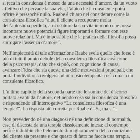
si reca in consulenza è mosso da una necessità d’amore, da un vuoto
affettivo che pervade la sua vita, l’aiuto che il consulente potrà
offrire è pressoché nullo. Raabe è chiaro nel considerare come la
consulenza filosofica “aiuti il cliente a recuperare molta
dell’autostima perduta, a ricostituire la sua vita in modo che possa
incontrare nuove potenziali figure importanti e formare con esse
nuove relazioni. Ma è impossibile che la pratica della filosofia possa
surrogare l’assenza d’amore”.
Nell’impietosità di tale affermazione Raabe svela quello che forse è
più di tutti il punto debole della consulenza filosofica così come
della psicoterapia, dato che si può, con cognizione di causa,
avanzare l’idea che sia questa una delle motivazioni principali, che
porta l’individuo a rivolgersi ad uno psicoterapeuta così come a un
consulente filosofico.
L’ultimo capitolo della seconda parte tira le somme del discorso
portato avanti dall’autore, definendo cosa sia la consulenza filosofica
e rispondendo all’interrogativo “La consulenza filosofica è una
terapia?”. La risposta più corretta per Raabe è “Si, ma…”.
Non prevedendo né una diagnosi né una definizione di normalità,
essa di discosta da una terapia classicamente intesa; al contempo
però è indubbio che l’elemento di miglioramento della condizione
del cliente sia presente e che questo di fatto ne faccia una terapia,