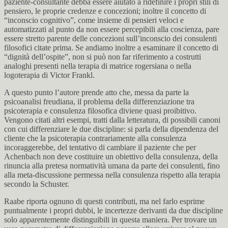
paziente-consultante debba essere aiutato a ridefinire i propri stili di
pensiero, le proprie credenze e concezioni; inoltre il concetto di
“inconscio cognitivo”, come insieme di pensieri veloci e
automatizzati al punto da non essere percepibili alla coscienza, pare
essere stretto parente delle concezioni sull’inconscio dei consulenti
filosofici citate prima. Se andiamo inoltre a esaminare il concetto di
“dignità dell’ospite”, non si può non far riferimento a costrutti
analoghi presenti nella terapia di matrice rogersiana o nella
logoterapia di Victor Frankl.
A questo punto l’autore prende atto che, messa da parte la
psicoanalisi freudiana, il problema della differenziazione tra
psicoterapia e consulenza filosofica diviene quasi proibitivo.
Vengono citati altri esempi, tratti dalla letteratura, di possibili canoni
con cui differenziare le due discipline: si parla della dipendenza del
cliente che la psicoterapia contrariamente alla consulenza
incoraggerebbe, del tentativo di cambiare il paziente che per
Achenbach non deve costituire un obiettivo della consulenza, della
rinuncia alla pretesa normatività umana da parte dei consulenti, fino
alla meta-discussione permessa nella consulenza rispetto alla terapia
secondo la Schuster.
Raabe riporta ognuno di questi contributi, ma nel farlo esprime
puntualmente i propri dubbi, le incertezze derivanti da due discipline
solo apparentemente distinguibili in questa maniera. Per trovare un