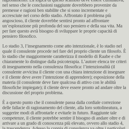
nel senso che le conclusioni raggiunte dovrebbero provenire da
premesse e ragioni ben stabilite che si sono incrementate e
accresciute nel corso dello stadio. Affrontato il problema più
angoscioso, il cliente dovrebbe sentirsi pronto ad affrontare
un’esplorazione più profonda del suo pensiero e della sua vita. Ma
per fare questo avrà bisogno di sviluppare le proprie capacità di
pensiero filosofico.
Lo stadio 3, l’insegnamento come atto intenzionale, è lo stadio nel
quale il consulente procede nel fare del proprio cliente un filosofo. È
lo stadio che maggiormente caratterizza il modello di Raabe e che
chiaramente lo distingue dalla psicoterapia. L’autore elenca tre criteri
di insegnamento nella consulenza filosofica: l’intenzionalità (il
consulente avvicina il cliente con una chiara intenzione di insegnare
e il cliente deve avere l’intenzione di apprendere); esposizione della
materia (il consulente deve fare qualcosa di attivo con le abilità
filosofiche impiegate); il cliente deve essere pronto ad andare oltre la
discussione del proprio problema.
È a questo punto che il consulente passa dalla cordiale correzione
delle fallacie di ragionamento del cliente, alla loro sottolineatura, a
suggerire modi di affrontarle e evitarle in futuro. Raggiunte tale
competenze, il cliente potrebbe sentire il bisogno di andare oltre e di
arrivare a un grado di conoscenza più elevato, ovvero allo stadio 4,
la trascendenza. Adesso la coppia di consulenza va oltre i particolari