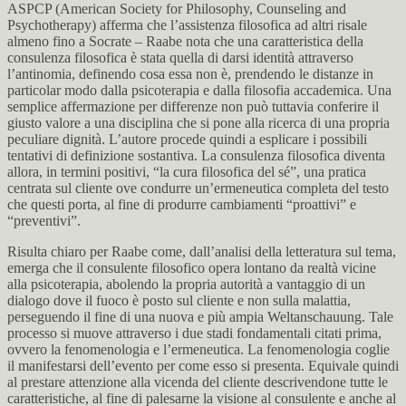
ASPCP (American Society for Philosophy, Counseling and
Psychotherapy) afferma che l’assistenza filosofica ad altri risale
almeno fino a Socrate – Raabe nota che una caratteristica della
consulenza filosofica è stata quella di darsi identità attraverso
l’antinomia, definendo cosa essa non è, prendendo le distanze in
particolar modo dalla psicoterapia e dalla filosofia accademica. Una
semplice affermazione per differenze non può tuttavia conferire il
giusto valore a una disciplina che si pone alla ricerca di una propria
peculiare dignità. L’autore procede quindi a esplicare i possibili
tentativi di definizione sostantiva. La consulenza filosofica diventa
allora, in termini positivi, “la cura filosofica del sé”, una pratica
centrata sul cliente ove condurre un’ermeneutica completa del testo
che questi porta, al fine di produrre cambiamenti “proattivi” e
“preventivi”.
Risulta chiaro per Raabe come, dall’analisi della letteratura sul tema,
emerga che il consulente filosofico opera lontano da realtà vicine
alla psicoterapia, abolendo la propria autorità a vantaggio di un
dialogo dove il fuoco è posto sul cliente e non sulla malattia,
perseguendo il fine di una nuova e più ampia Weltanschauung. Tale
processo si muove attraverso i due stadi fondamentali citati prima,
ovvero la fenomenologia e l’ermeneutica. La fenomenologia coglie
il manifestarsi dell’evento per come esso si presenta. Equivale quindi
al prestare attenzione alla vicenda del cliente descrivendone tutte le
caratteristiche, al fine di palesarne la visione al consulente e anche al