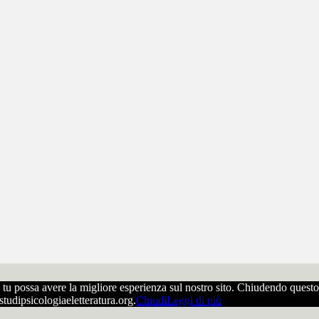
che tu possa avere la migliore esperienza sul nostro sito. Chiudendo ques
ostudipsicologiaeletteratura.org.
Chiudi
Leggi di più