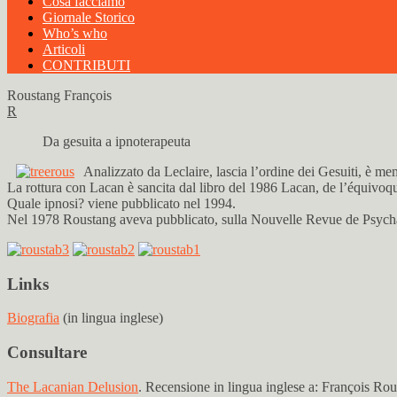
Cosa facciamo
Giornale Storico
Who’s who
Articoli
CONTRIBUTI
Roustang François
R
Da gesuita a ipnoterapeuta
Analizzato da Leclaire, lascia l’ordine dei Gesuiti, è m
La rottura con Lacan è sancita dal libro del 1986 Lacan, de l’équivoqu
Quale ipnosi? viene pubblicato nel 1994.
Nel 1978 Roustang aveva pubblicato, sulla Nouvelle Revue de Psychanal
Links
Biografia
(in lingua inglese)
Consultare
The Lacanian Delusion
. Recensione in lingua inglese a: François Rou