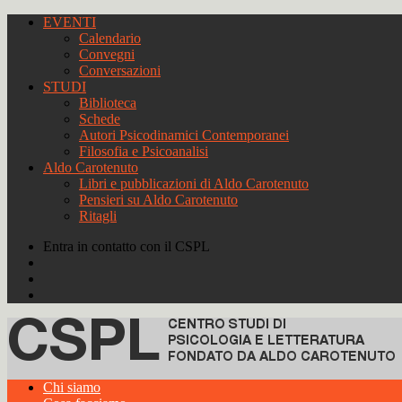
EVENTI
Calendario
Convegni
Conversazioni
STUDI
Biblioteca
Schede
Autori Psicodinamici Contemporanei
Filosofia e Psicoanalisi
Aldo Carotenuto
Libri e pubblicazioni di Aldo Carotenuto
Pensieri su Aldo Carotenuto
Ritagli
Entra in contatto con il CSPL
Chi siamo