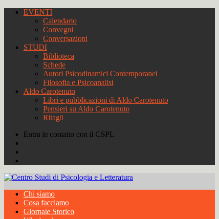
EVENTI
Calendario
Convegni
Conversazioni
STUDI
Biblioteca
Schede
Autori Psicodinamici Contemporanei
Filosofia e Psicoanalisi
Aldo Carotenuto
Libri e pubblicazioni di Aldo Carotenuto
Pensieri su Aldo Carotenuto
Ritagli
Entra in contatto con il CSPL
Chi siamo
Cosa facciamo
Giornale Storico