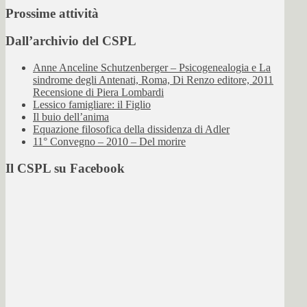
Prossime attività
Dall’archivio del CSPL
Anne Anceline Schutzenberger – Psicogenealogia e La
sindrome degli Antenati, Roma, Di Renzo editore, 2011
Recensione di Piera Lombardi
Lessico famigliare: il Figlio
Il buio dell’anima
Equazione filosofica della dissidenza di Adler
11° Convegno – 2010 – Del morire
Il CSPL su Facebook