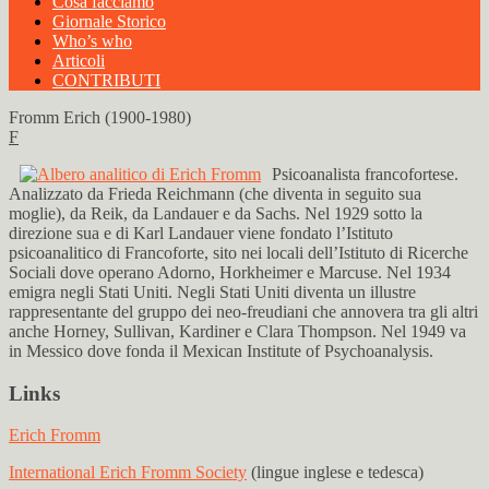
Cosa facciamo
Giornale Storico
Who’s who
Articoli
CONTRIBUTI
Fromm Erich (1900-1980)
F
Psicoanalista francofortese.
Analizzato da Frieda Reichmann (che diventa in seguito sua
moglie), da Reik, da Landauer e da Sachs. Nel 1929 sotto la
direzione sua e di Karl Landauer viene fondato l’Istituto
psicoanalitico di Francoforte, sito nei locali dell’Istituto di Ricerche
Sociali dove operano Adorno, Horkheimer e Marcuse. Nel 1934
emigra negli Stati Uniti. Negli Stati Uniti diventa un illustre
rappresentante del gruppo dei neo-freudiani che annovera tra gli altri
anche Horney, Sullivan, Kardiner e Clara Thompson. Nel 1949 va
in Messico dove fonda il Mexican Institute of Psychoanalysis.
Links
Erich Fromm
International Erich Fromm Society
(lingue inglese e tedesca)