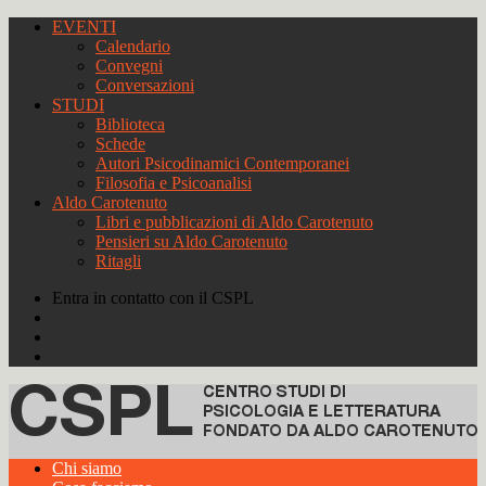
EVENTI
Calendario
Convegni
Conversazioni
STUDI
Biblioteca
Schede
Autori Psicodinamici Contemporanei
Filosofia e Psicoanalisi
Aldo Carotenuto
Libri e pubblicazioni di Aldo Carotenuto
Pensieri su Aldo Carotenuto
Ritagli
Entra in contatto con il CSPL
Chi siamo