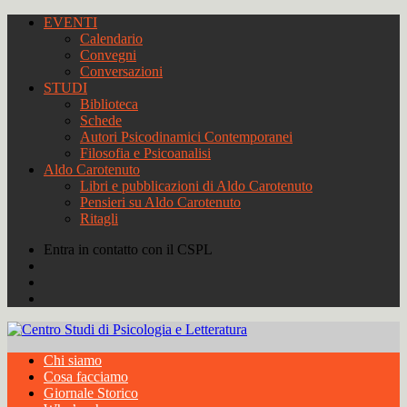
EVENTI
Calendario
Convegni
Conversazioni
STUDI
Biblioteca
Schede
Autori Psicodinamici Contemporanei
Filosofia e Psicoanalisi
Aldo Carotenuto
Libri e pubblicazioni di Aldo Carotenuto
Pensieri su Aldo Carotenuto
Ritagli
Entra in contatto con il CSPL
Chi siamo
Cosa facciamo
Giornale Storico