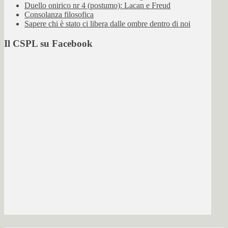
Duello onirico nr 4 (postumo): Lacan e Freud
Consolanza filosofica
Sapere chi è stato ci libera dalle ombre dentro di noi
Il CSPL su Facebook