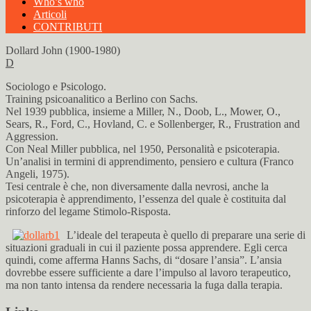
Who’s who
Articoli
CONTRIBUTI
Dollard John (1900-1980)
D
Sociologo e Psicologo.
Training psicoanalitico a Berlino con Sachs.
Nel 1939 pubblica, insieme a Miller, N., Doob, L., Mower, O.,
Sears, R., Ford, C., Hovland, C. e Sollenberger, R., Frustration and
Aggression.
Con Neal Miller pubblica, nel 1950, Personalità e psicoterapia.
Un’analisi in termini di apprendimento, pensiero e cultura (Franco
Angeli, 1975).
Tesi centrale è che, non diversamente dalla nevrosi, anche la
psicoterapia è apprendimento, l’essenza del quale è costituita dal
rinforzo del legame Stimolo-Risposta.
L’ideale del terapeuta è quello di preparare una serie di
situazioni graduali in cui il paziente possa apprendere. Egli cerca
quindi, come afferma Hanns Sachs, di “dosare l’ansia”. L’ansia
dovrebbe essere sufficiente a dare l’impulso al lavoro terapeutico,
ma non tanto intensa da rendere necessaria la fuga dalla terapia.