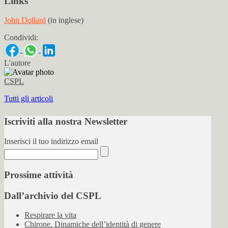
Links
John Dollard
(in inglese)
Condividi:
L'autore
CSPL
Tutti gli articoli
Iscriviti alla nostra Newsletter
Inserisci il tuo indirizzo email
Prossime attività
Dall’archivio del CSPL
Respirare la vita
Chirone. Dinamiche dell’identità di genere