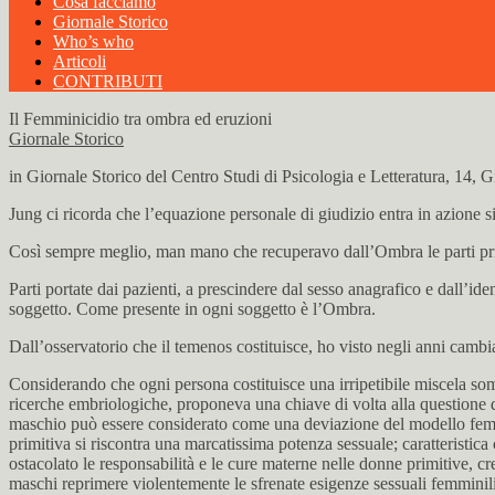
Cosa facciamo
Giornale Storico
Who’s who
Articoli
CONTRIBUTI
Il Femminicidio tra ombra ed eruzioni
Giornale Storico
in Giornale Storico del Centro Studi di Psicologia e Letteratura, 14, 
Jung ci ricorda che l’equazione personale di giudizio entra in azione 
Così sempre meglio, man mano che recuperavo dall’Ombra le parti prima
Parti portate dai pazienti, a prescindere dal sesso anagrafico e dall’
soggetto. Come presente in ogni soggetto è l’Ombra.
Dall’osservatorio che il temenos costituisce, ho visto negli anni cambiar
Considerando che ogni persona costituisce una irripetibile miscela soma
ricerche embriologiche, proponeva una chiave di volta alla questione 
maschio può essere considerato come una deviazione del modello femmini
primitiva si riscontra una marcatissima potenza sessuale; caratteristi
ostacolato le responsabilità e le cure materne nelle donne primitive, cre
maschi reprimere violentemente le sfrenate esigenze sessuali femminili 