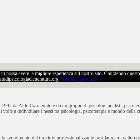
che tu possa avere la migliore esperienza sul nostro sito. Chiudendo ques
ostudipsicologiaeletteratura.org.
Chiudi
Leggi di più
bre 1992 da Aldo Carotenuto e da un gruppo di psicologi analisti, psicot
ali volte a individuare i nessi tra psicologia, psicoterapia e mondo della cr
 svolgimento del tirocinio professionalizzante post lauream, valido per