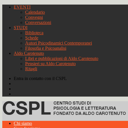
EVENTI
Calendario
Convegni
Conversazioni
STUDI
Biblioteca
Schede
Autori Psicodinamici Contemporanei
Filosofia e Psicoanalisi
Aldo Carotenuto
Libri e pubblicazioni di Aldo Carotenuto
Pensieri su Aldo Carotenuto
Ritagli
Entra in contatto con il CSPL
Chi siamo