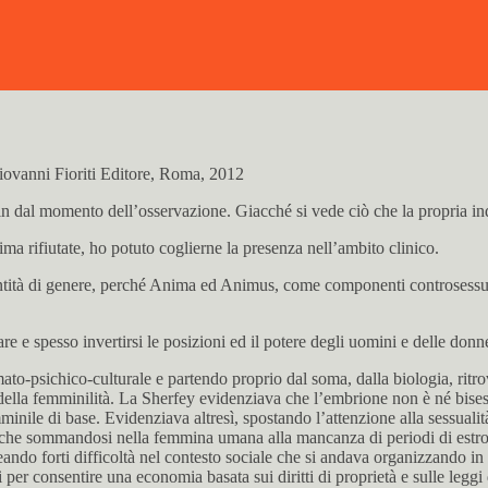
Giovanni Fioriti Editore, Roma, 2012
sin dal momento dell’osservazione. Giacché si vede ciò che la propria in
 rifiutate, ho potuto coglierne la presenza nell’ambito clinico.
identità di genere, perché Anima ed Animus, come componenti controsessua
e e spesso invertirsi le posizioni ed il potere degli uomini e delle donne
to-psichico-culturale e partendo proprio dal soma, dalla biologia, ritrov
della femminilità. La Sherfey evidenziava che l’embrione non è né bises
le di base. Evidenziava altresì, spostando l’attenzione alla sessualità, 
ca che sommandosi nella femmina umana alla mancanza di periodi di estro
ando forti difficoltà nel contesto sociale che si andava organizzando in s
per consentire una economia basata sui diritti di proprietà e sulle leggi