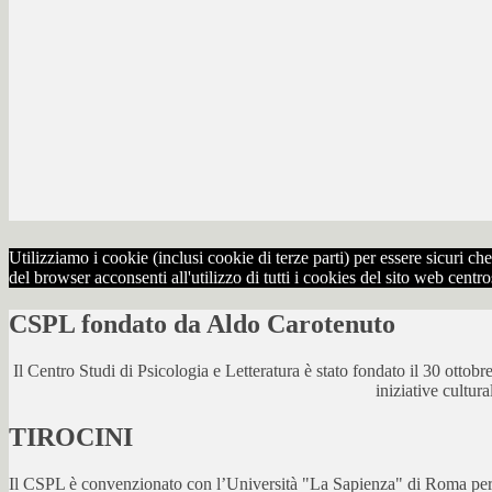
Utilizziamo i cookie (inclusi cookie di terze parti) per essere sicuri 
del browser acconsenti all'utilizzo di tutti i cookies del sito web centr
CSPL fondato da Aldo Carotenuto
Il Centro Studi di Psicologia e Letteratura è stato fondato il 30 otto
iniziative cultur
TIROCINI
Il CSPL è convenzionato con l’Università "La Sapienza" di Roma per lo