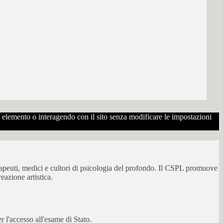
to elemento o interagendo con il sito senza modificare le impostazioni
erapeuti, medici e cultori di psicologia del profondo. Il CSPL promuove
eazione artistica.
 l'accesso all'esame di Stato.