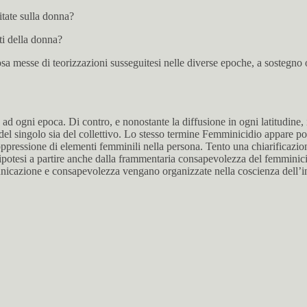
itate sulla donna?
ti della donna?
a messe di teorizzazioni susseguitesi nelle diverse epoche, a sostegno o
ogni epoca. Di contro, e nonostante la diffusione in ogni latitudine, il
el singolo sia del collettivo. Lo stesso termine Femminicidio appare poc
a soppressione di elementi femminili nella persona. Tento una chiarificazi
he ipotesi a partire anche dalla frammentaria consapevolezza del femmi
icazione e consapevolezza vengano organizzate nella coscienza dell’indi