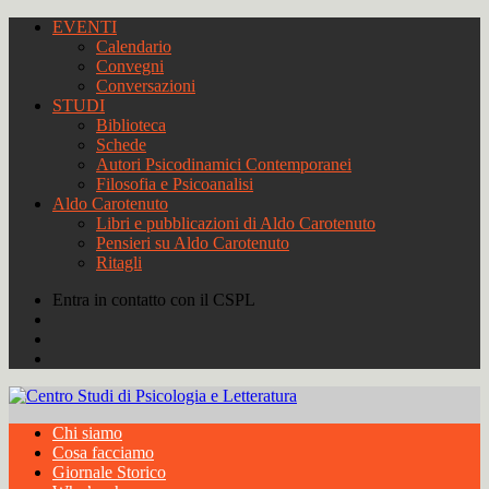
EVENTI
Calendario
Convegni
Conversazioni
STUDI
Biblioteca
Schede
Autori Psicodinamici Contemporanei
Filosofia e Psicoanalisi
Aldo Carotenuto
Libri e pubblicazioni di Aldo Carotenuto
Pensieri su Aldo Carotenuto
Ritagli
Entra in contatto con il CSPL
Chi siamo
Cosa facciamo
Giornale Storico