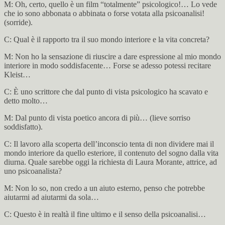
M: Oh, certo, quello è un film “totalmente” psicologico!… Lo vede
che io sono abbonata o abbinata o forse votata alla psicoanalisi!
(sorride).
C: Qual è il rapporto tra il suo mondo interiore e la vita concreta?
M: Non ho la sensazione di riuscire a dare espressione al mio mondo
interiore in modo soddisfacente… Forse se adesso potessi recitare
Kleist…
C: È uno scrittore che dal punto di vista psicologico ha scavato e
detto molto…
M: Dal punto di vista poetico ancora di più… (lieve sorriso
soddisfatto).
C: Il lavoro alla scoperta dell’inconscio tenta di non dividere mai il
mondo interiore da quello esteriore, il contenuto del sogno dalla vita
diurna. Quale sarebbe oggi la richiesta di Laura Morante, attrice, ad
uno psicoanalista?
M: Non lo so, non credo a un aiuto esterno, penso che potrebbe
aiutarmi ad aiutarmi da sola…
C: Questo è in realtà il fine ultimo e il senso della psicoanalisi…