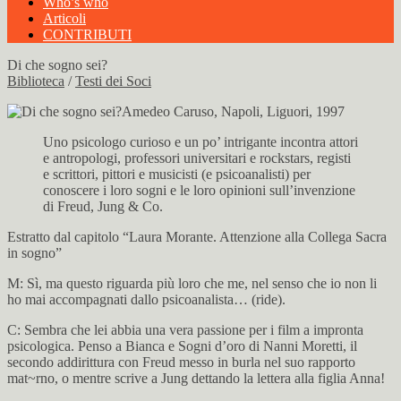
Who’s who
Articoli
CONTRIBUTI
Di che sogno sei?
Biblioteca
/
Testi dei Soci
Amedeo Caruso, Napoli, Liguori, 1997
Uno psicologo curioso e un po’ intrigante incontra attori
e antropologi, professori universitari e rockstars, registi
e scrittori, pittori e musicisti (e psicoanalisti) per
conoscere i loro sogni e le loro opinioni sull’invenzione
di Freud, Jung & Co.
Estratto dal capitolo “Laura Morante. Attenzione alla Collega Sacra
in sogno”
M: Sì, ma questo riguarda più loro che me, nel senso che io non li
ho mai accompagnati dallo psicoanalista… (ride).
C: Sembra che lei abbia una vera passione per i film a impronta
psicologica. Penso a Bianca e Sogni d’oro di Nanni Moretti, il
secondo addirittura con Freud messo in burla nel suo rapporto
mat~rno, o mentre scrive a Jung dettando la lettera alla figlia Anna!