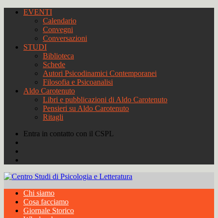
EVENTI
Calendario
Convegni
Conversazioni
STUDI
Biblioteca
Schede
Autori Psicodinamici Contemporanei
Filosofia e Psicoanalisi
Aldo Carotenuto
Libri e pubblicazioni di Aldo Carotenuto
Pensieri su Aldo Carotenuto
Ritagli
Entra in contatto con il CSPL
Chi siamo
Cosa facciamo
Giornale Storico