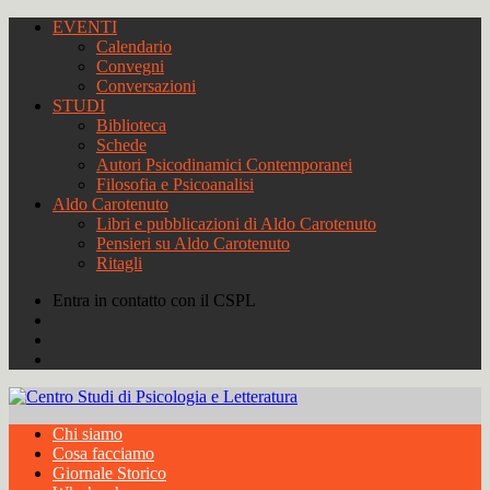
EVENTI
Calendario
Convegni
Conversazioni
STUDI
Biblioteca
Schede
Autori Psicodinamici Contemporanei
Filosofia e Psicoanalisi
Aldo Carotenuto
Libri e pubblicazioni di Aldo Carotenuto
Pensieri su Aldo Carotenuto
Ritagli
Entra in contatto con il CSPL
Chi siamo
Cosa facciamo
Giornale Storico