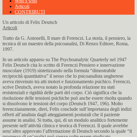
Who’s who
Articoli
CONTRIBUTI
Un articolo di Felix Deutsch
Articoli
Tratto da G. Antonelli, Il mare di Ferenczi. La storia, il pensiero, la
tecnica di un maestro della psicoanalisi, Di Renzo Editore, Roma,
1997.
In un articolo apparso su The Psychoanalytic Quarterly nel 1947
Felix Deutsch cita lo scritto di Ferenczi Pensiero e innervazione
muscolare (1919) sintetizzando nella formula “dimostrabile
reciprocità quantitativa” il nesso che lo psicoanalista ungherese
aveva rinvenuto tra atti motori e funzionamento psichico. Ferenczi,
scrive Deutsch, aveva notato la profonda relazione tra stati
resistenziali e rigidità delle parti del corpo. Ciò significa che la
risoluzione delle tensioni psichiche può anche essere risolta quando
si dissolvono le tensioni del corpo (Deutsch 1947, 196). Molto
ferenczianamente, direi, Felix conclude sull’importanza degli indizi
offerti all’analista dagli atteggiamenti posturali che il paziente
assume in analisi. Si tratta, qui, di un modulo analitico fortemente
presente nell’attività clinica e teorica di Ferenczi. Il quale avrebbe
senz’altro approvato l’affermazione di Deutsch secondo la quale “il
progresso di un’analisi può spesse volte essere giudicato