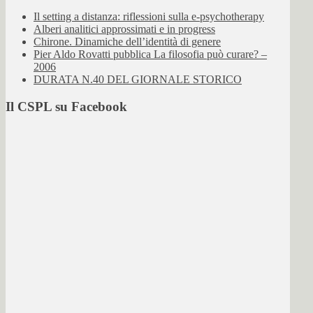
Il setting a distanza: riflessioni sulla e-psychotherapy
Alberi analitici approssimati e in progress
Chirone. Dinamiche dell’identità di genere
Pier Aldo Rovatti pubblica La filosofia può curare? –
2006
DURATA N.40 DEL GIORNALE STORICO
Il CSPL su Facebook