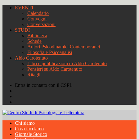
EVENTI
Calendario
Convegni
Conversazioni
STUDI
Biblioteca
Schede
Autori Psicodinamici Contemporanei
Filosofia e Psicoanalisi
Aldo Carotenuto
Libri e pubblicazioni di Aldo Carotenuto
Pensieri su Aldo Carotenuto
Ritagli
Entra in contatto con il CSPL
Chi siamo
Cosa facciamo
Giornale Storico