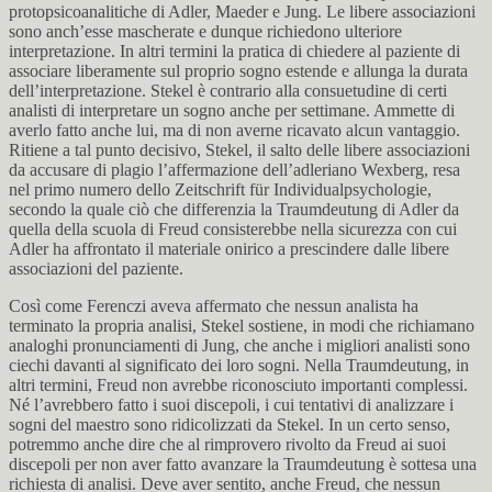
protopsicoanalitiche di Adler, Maeder e Jung. Le libere associazioni
sono anch’esse mascherate e dunque richiedono ulteriore
interpretazione. In altri termini la pratica di chiedere al paziente di
associare liberamente sul proprio sogno estende e allunga la durata
dell’interpretazione. Stekel è contrario alla consuetudine di certi
analisti di interpretare un sogno anche per settimane. Ammette di
averlo fatto anche lui, ma di non averne ricavato alcun vantaggio.
Ritiene a tal punto decisivo, Stekel, il salto delle libere associazioni
da accusare di plagio l’affermazione dell’adleriano Wexberg, resa
nel primo numero dello Zeitschrift für Individualpsychologie,
secondo la quale ciò che differenzia la Traumdeutung di Adler da
quella della scuola di Freud consisterebbe nella sicurezza con cui
Adler ha affrontato il materiale onirico a prescindere dalle libere
associazioni del paziente.
Così come Ferenczi aveva affermato che nessun analista ha
terminato la propria analisi, Stekel sostiene, in modi che richiamano
analoghi pronunciamenti di Jung, che anche i migliori analisti sono
ciechi davanti al significato dei loro sogni. Nella Traumdeutung, in
altri termini, Freud non avrebbe riconosciuto importanti complessi.
Né l’avrebbero fatto i suoi discepoli, i cui tentativi di analizzare i
sogni del maestro sono ridicolizzati da Stekel. In un certo senso,
potremmo anche dire che al rimprovero rivolto da Freud ai suoi
discepoli per non aver fatto avanzare la Traumdeutung è sottesa una
richiesta di analisi. Deve aver sentito, anche Freud, che nessun