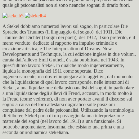
quale gli psicoanalisti non si sono neanche sognati di tirarlo fuori.
A Stekel dobbiamo numerosi lavori sul sogno, in particolare Die
Sprache des Traumes (Il linguaggio del sogno), del 1911, Die
Träume der Dichter (I sogni dei poeti), del 1912, il suo preferito, e il
meno venduto, dedicato al rapporto tra impulso criminale e
creazione artistica, e The Interpretation of Dreams. New
Developments and Technique, la cui edizione inglese in due volumi,
curata dall’allievo Emil Gutheil, è stata pubblicata nel 1943. In
quest’ultimo lavoro Stekel, in qualche modo ingenerosamente,
liquida la monografia del 1911 come superata. Dico
ingenerosamente, ma dovrei impiegare altri aggettivi, dal momento
che la liquidazione di quel lavoro corrisponde, nelle intenzioni di
Stekel, a una liquidazione della psicoanalisi dei sogni, in particolare
a una liquidazione degli allievi di Freud, accusati, in modo molto à
la Freud (come vedremo), di non aver portato avanti il discorso sul
sogno a causa del loro attestarsi dogmatico sulle posizioni
conquistate dal padre della psicoanalisi. Utilizzando la terminologia
di Silberer, Stekel parla di un passaggio da una interpretazione
materiale dei sogni (nel lavoro del 1911) a una funzionale. Si
potrebbe argomentare, insomma, che esistano una prima e una
seconda onirodinamica stekeliana.