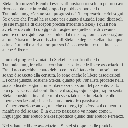
Stekel rimproverò Freud di essersi dimostrato meschino per non aver
riconosciuto che in realtà, dopo la pubblicazione della
Traumdeutung, c’erano stati progressi nell’interpretazione dei sogni.
Se è vero che Freud ha ragione per quanto riguarda i suoi discepoli
(le sue migliaia di discepoli precisa irridente Stekel), i quali non
avrebbero avuto il coraggio di trasgredire quelle che dovevano
sentire come rigide regole stabilite dal maestro, non ha certo ragione
allorché trascura le acquisizioni di Stekel e degli stekeliani tra i quali,
oltre a Gutheil e altri autori pressoché sconosciuti, risulta incluso
anche Silberer.
Uno dei progressi vantati da Stekel nei confronti della
Traumdeutung freudiana, consiste nel salto delle libere associazioni.
Freud non avrebbe tenuto debito conto del fatto che non soltanto il
sogno è soggetto alla censura, lo sono anche le libere associazioni.
Di conseguenza, sostiene Stekel, quanto più l’analista procede nella
sua analisi del sogno con le libere associazioni del paziente, tanto
più egli si scosta dal conflitto che il sogno, ogni sogno, rappresenta.
Stekel considera in altri termini essenziale che, in relazione alle
libere associazioni, si passi da una metodica passiva a
un’interpretazione attiva, una che convogli gli sforzi sul contenuto
manifesto del sogno. E in questo passaggio va notato come il
linguaggio dell’eretico Stekel riproduca quello dell’eretico Ferenczi.
Nel saltare le libere associazioni Stekel si oppone alle pratiche