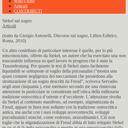
Who’s who
Articoli
CONTRIBUTI
Stekel sul sogno
Articoli
(tratto da Giorgio Antonelli, Discorso sul sogno, Lithos Editrice,
Roma, 2010)
Un altro contributo di particolare interesse è quello, per lo più
misconosciuto, offerto da Stekel, un autore che ha esercitato una non
trascurabile influenza su quel lavoro in progress che è stato la
Traumdeutung. Per quanto le tesi di Stekel siano facilmente
liquidabili se sottoposte al vaglio della psicoanalisi (“mostra una
quasi costante negligenza dei meccanismi che presiedono alla
strutturazione di un sogno descritti da Freud”, scriveva Servadio
negli anni cinquanta ), esse meritano secondo me una rinnovata
attenzione in particolare se considerate nell’ottica della millenaria
tradizione onirocritica d’oriente e d‘occidente. L’attenzione rivolta
da Stekel al contenuto manifesto, ad esempio, stigmatizzata da
Freud, appare in linea non soltanto con la tradizione onirocritica
antica, ma anche con i suoi sviluppi novecenteschi, sviluppi
psicodinamici nonché, come vedremo, neurodinamici. Ciò non
toglie che la stigmatizzazione di Freud abbia di fatto relegato Stekel
in un al di là della psicoanalisi o meglio in una prepsicoanalisi dalla