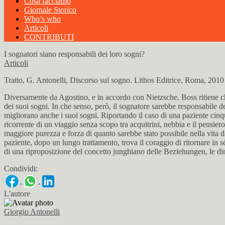
Cosa facciamo
Giornale Storico
Who’s who
Articoli
CONTRIBUTI
I sognatori siano responsabili dei loro sogni?
Articoli
Tratto, G. Antonelli, Discorso sul sogno. Lithos Editrice, Roma, 2010
Diversamente da Agostino, e in accordo con Nietzsche, Boss ritiene che
dei suoi sogni. In che senso, però, il sognatore sarebbe responsabile d
migliorano anche i suoi sogni. Riportando il caso di una paziente cinqu
ricorrente di un viaggio senza scopo tra acquitrini, nebbia e il pensier
maggiore purezza e forza di quanto sarebbe stato possibile nella vita da
paziente, dopo un lungo trattamento, trova il coraggio di ritornare in sé
di una riproposizione del concetto junghiano delle Beziehungen, le din
Condividi:
L'autore
Giorgio Antonelli