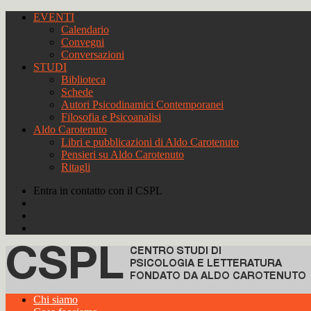
EVENTI
Calendario
Convegni
Conversazioni
STUDI
Biblioteca
Schede
Autori Psicodinamici Contemporanei
Filosofia e Psicoanalisi
Aldo Carotenuto
Libri e pubblicazioni di Aldo Carotenuto
Pensieri su Aldo Carotenuto
Ritagli
Entra in contatto con il CSPL
Chi siamo