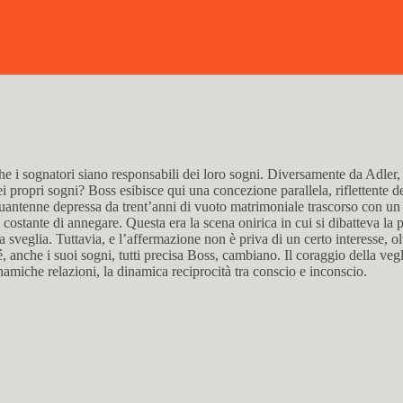
 i sognatori siano responsabili dei loro sogni. Diversamente da Adler, 
ei propri sogni? Boss esibisce qui una concezione parallela, riflettente 
antenne depressa da trent’anni di vuoto matrimoniale trascorso con un ind
o costante di annegare. Questa era la scena onirica in cui si dibatteva la 
 sveglia. Tuttavia, e l’affermazione non è priva di un certo interesse, ol
, anche i suoi sogni, tutti precisa Boss, cambiano. Il coraggio della vegli
amiche relazioni, la dinamica reciprocità tra conscio e inconscio.